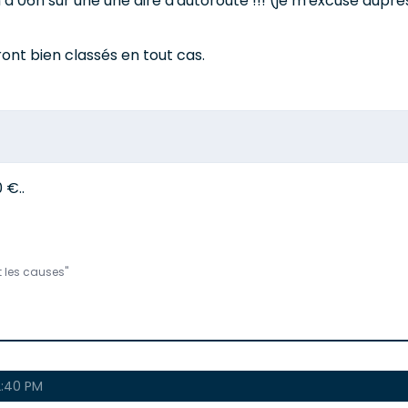
22h à 06h sur une une aire d'autoroute !!! (je m'excuse au
eront bien classés en tout cas.
 €..
t les causes"
:40 PM