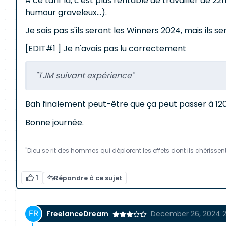
A ce tarif là, c'est plus rentable de travailler de 
humour graveleux...).
Je sais pas s'ils seront les Winners 2024, mais ils s
[EDIT#1 ] Je n'avais pas lu correctement
"TJM suivant expérience"
Bah finalement peut-être que ça peut passer à 120
Bonne journée.
"Dieu se rit des hommes qui déplorent les effets dont ils chérissen
1
Répondre à ce sujet
FreelanceDream
December 26, 2024 2