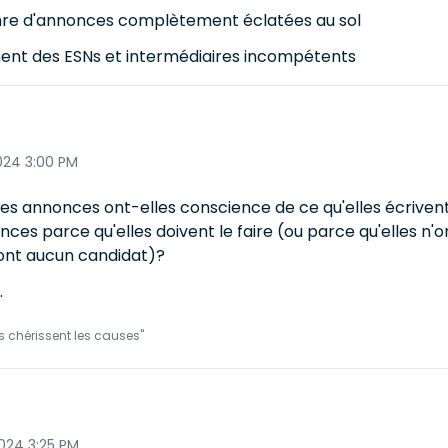
enre d'annonces complètement éclatées au sol
ent des ESNs et intermédiaires incompétents
24 3:00 PM
ces annonces ont-elles conscience de ce qu'elles écriven
ces parce qu'elles doivent le faire (ou parce qu'elles n'on
ront aucun candidat)?
.
ls chérissent les causes"
024 3:25 PM