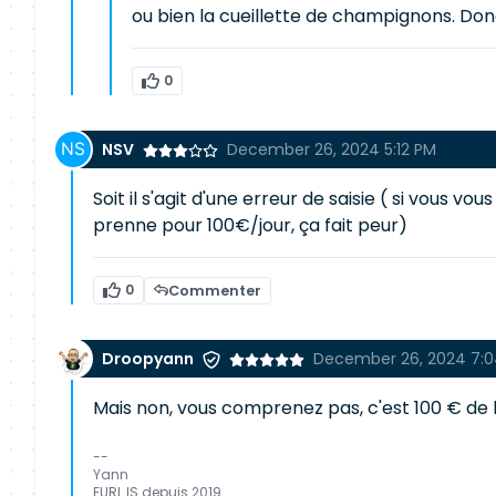
ou bien la cueillette de champignons. Do
0
NSV
December 26, 2024 5:12 PM
Soit il s'agit d'une erreur de saisie ( si vous v
prenne pour 100€/jour, ça fait peur)
0
Commenter
Droopyann
December 26, 2024 7:0
Mais non, vous comprenez pas, c'est 100 € de l
--
Yann
EURL IS depuis 2019