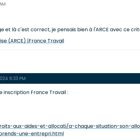
 AM
là c'est correct, je pensais bien à l'ARCE avec ce crit
rise (ARCE) |France Travail
024 6:33 PM
 inscription France Travail :
oits-aux-aides-et-allocati/a-chaque-situation-son-allo
prends-une-entrepri.html