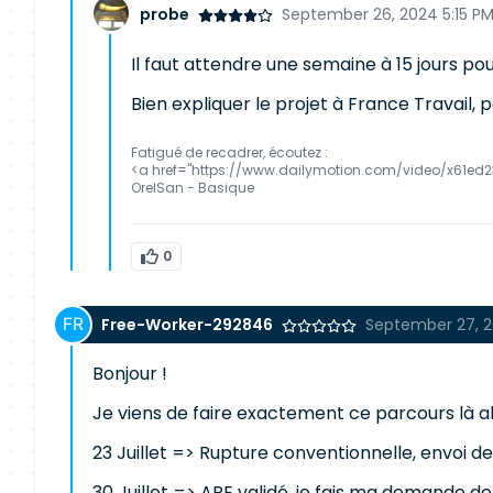
probe
September 26, 2024 5:15 P
Il faut attendre une semaine à 15 jours pour
Bien expliquer le projet à France Travail, p
Fatigué de recadrer, écoutez :
<a href="https://www.dailymotion.com/video/x61ed2
OrelSan - Basique
0
Free-Worker-292846
September 27, 2
Bonjour !
Je viens de faire exactement ce parcours là al
23 Juillet => Rupture conventionnelle, envoi d
30 Juillet => ARE validé, je fais ma demande d