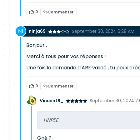
0
Commenter
ninja69
September 30, 2024 6:28 AM
Bonjour ,
Merci à tous pour vos réponses !
Une fois la demande d'ARE validé , tu peux créer
0
Commenter
VincentB_
September 30, 2024 7
l'INPEE
Gné ?