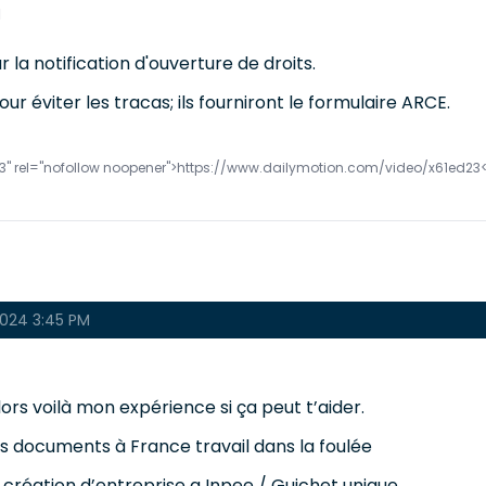
M
 la notification d'ouverture de droits.
our éviter les tracas; ils fourniront le formulaire ARCE.
3" rel="nofollow noopener">https://www.dailymotion.com/video/x61ed23
024 3:45 PM
ors voilà mon expérience si ça peut t’aider.
es documents à France travail dans la foulée
e création d’entreprise a Inpee / Guichet unique