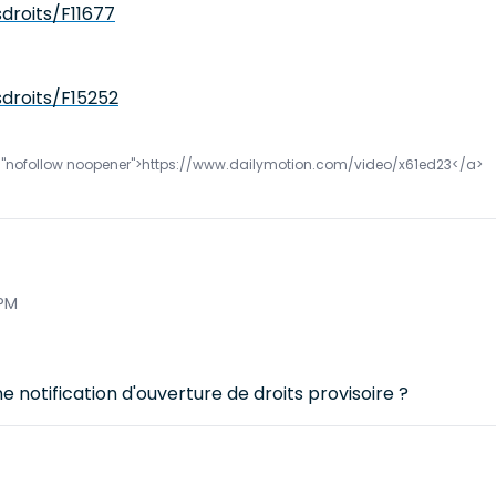
sdroits/F11677
sdroits/F15252
="nofollow noopener">https://www.dailymotion.com/video/x61ed23</a>
 PM
ne notification d'ouverture de droits provisoire ?