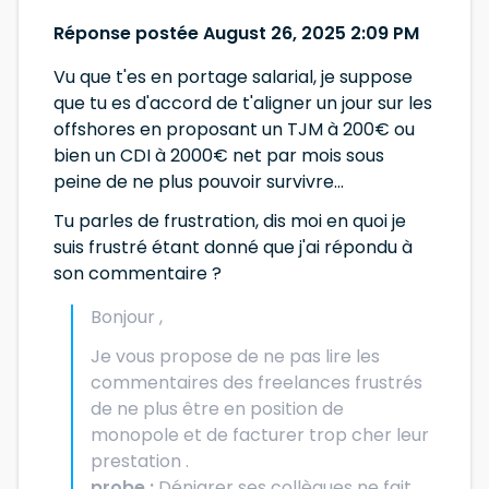
Réponse postée August 26, 2025 2:09 PM
Vu que t'es en portage salarial, je suppose
que tu es d'accord de t'aligner un jour sur les
offshores en proposant un TJM à 200€ ou
bien un CDI à 2000€ net par mois sous
peine de ne plus pouvoir survivre...
Tu parles de frustration, dis moi en quoi je
suis frustré étant donné que j'ai répondu à
son commentaire ?
Bonjour ,
Je vous propose de ne pas lire les
commentaires des freelances frustrés
de ne plus être en position de
monopole et de facturer trop cher leur
prestation .
probe :
Dénigrer ses collègues ne fait