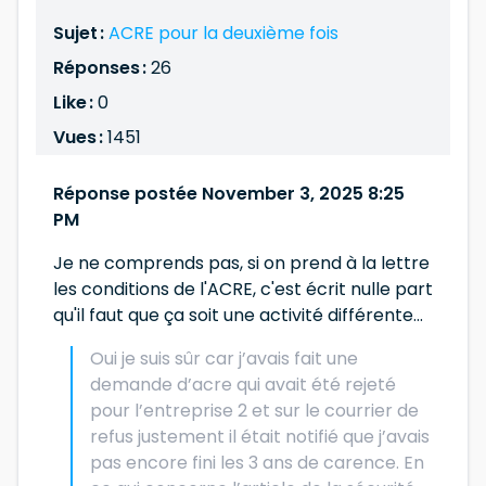
Sujet :
ACRE pour la deuxième fois
Réponses :
26
Like :
0
Vues :
1451
Réponse postée November 3, 2025 8:25
PM
Je ne comprends pas, si on prend à la lettre
les conditions de l'ACRE, c'est écrit nulle part
qu'il faut que ça soit une activité différente...
Oui je suis sûr car j’avais fait une
demande d’acre qui avait été rejeté
pour l’entreprise 2 et sur le courrier de
refus justement il était notifié que j’avais
pas encore fini les 3 ans de carence. En