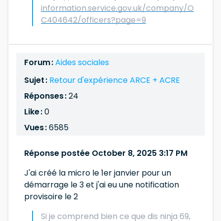
information.service.gov.uk/company/O
C404642/officers?page=9
Forum :
Aides sociales
Sujet :
Retour d'expérience ARCE + ACRE
Réponses :
24
Like :
0
Vues :
6585
Réponse postée October 8, 2025 3:17 PM
J'ai créé la micro le 1er janvier pour un
démarrage le 3 et j'ai eu une notification
provisoire le 2
Si je comprend bien ce que dis ninja 69,