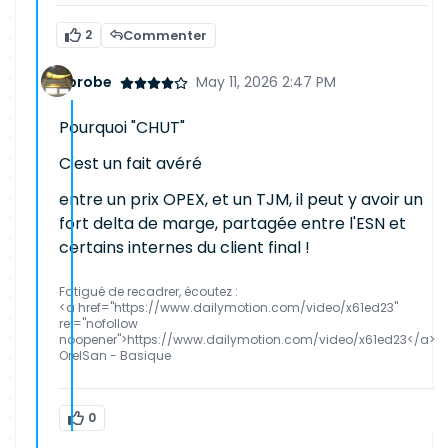
2
Commenter
probe
May 11, 2026 2:47 PM
Pourquoi "CHUT"
C'est un fait avéré
entre un prix OPEX, et un TJM, il peut y avoir un
fort delta de marge, partagée entre l'ESN et
certains internes du client final !
Fatigué de recadrer, écoutez :
<a href="https://www.dailymotion.com/video/x61ed23"
rel="nofollow
noopener">https://www.dailymotion.com/video/x61ed23</a>
OrelSan - Basique
0