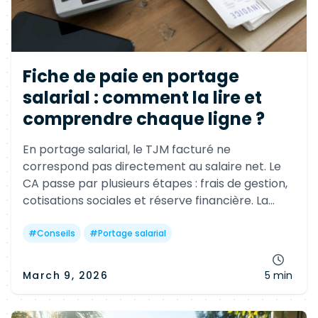
Fiche de paie en portage
salarial : comment la lire et
comprendre chaque ligne ?
En portage salarial, le TJM facturé ne
correspond pas directement au salaire net. Le
CA passe par plusieurs étapes : frais de gestion,
cotisations sociales et réserve financière. La
fiche de paie détaille ces lignes et permet de
comprendre son revenu réel ainsi que les droits
#
Conseils
#
Portage salarial
sociaux associés.
March 9, 2026
5 min