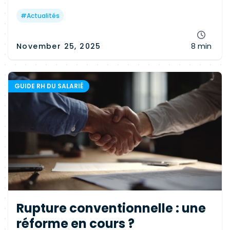
dans la balance et façonne l'attractivité des
employeurs Tech.
#
Actualités
November 25, 2025
8 min
GUIDE RH DU SALARIÉ
Rupture conventionnelle : une
réforme en cours ?