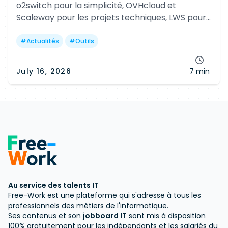
o2switch pour la simplicité, OVHcloud et
Scaleway pour les projets techniques, LWS pour
les agences, PlanetHoster pour l'infogérance et
alwaysdata pour les développeurs.
#
Actualités
#
Outils
July 16, 2026
7 min
Au service des talents IT
Free-Work est une plateforme qui s'adresse à tous les
professionnels des métiers de l'informatique.
Ses contenus et son
jobboard IT
sont mis à disposition
100% gratuitement pour les indépendants et les salariés du