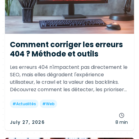
Comment corriger les erreurs
404 ? Méthode et outils
Les erreurs 404 n'impactent pas directement le
SEO, mais elles dégradent l'expérience
utilisateur, le crawl et la valeur des backlinks.
Découvrez comment les détecter, les prioriser
et les corriger efficacement avec les bons outils
et les bonnes pratiques.
#
Actualités
#
Web
July 27, 2026
8 min