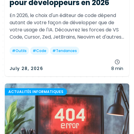
pour développeurs en 2026
En 2026, le choix d'un éditeur de code dépend
autant de votre façon de développer que de
votre usage de l'IA. Découvrez les forces de VS
Code, Cursor, Zed, JetBrains, Neovim et d'autres
références pour gagner en productivité selon
votre profil.
#
Outils
#
Code
#
Tendances
July 28, 2026
8 min
ACTUALITÉS INFORMATIQUES