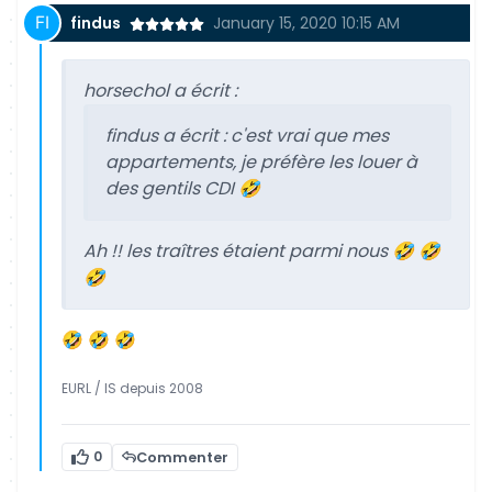
findus
January 15, 2020 10:15 AM
horsechol a écrit :
findus a écrit :
c'est vrai que mes
appartements, je préfère les louer à
des gentils CDI 🤣
Ah !! les traîtres étaient parmi nous 🤣 🤣
🤣
🤣 🤣 🤣
EURL / IS depuis 2008
0
Commenter