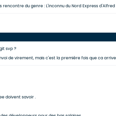
ses rencontre du genre : L'inconnu du Nord Express d'Alfred
git svp ?
oi de virement, mais c'est la première fois que ca arrive 
e doivent savoir .
r des développeurs pour des bas salaires .