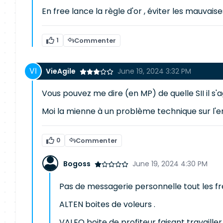
En free lance la règle d'or , éviter les mauvai
1
Commenter
VieAgile
June 19, 2024 3:32 PM
Vous pouvez me dire (en MP) de quelle SII il s'a
Moi la mienne à un problème technique sur l'env
0
Commenter
Bogoss
June 19, 2024 4:30 PM
Pas de messagerie personnelle tout les fre
ALTEN boites de voleurs .
VALEO boite de profiteur faisant travaille