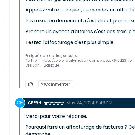
Appelez votre banquier, demandez un affactura
Les mises en demeurent, c'est direct perdre so
Prendre un avocat d'affaires c'est des frais, c'
Testez l'affacturage c'est plus simple.
Fatigué de recadrer, écoutez :
<a href="https://www.dailymotion.com/video/x61ed23" rel
OrelSan - Basique
1
Commenter
CFERN
May 24, 2024 9:46 PM
Merci pour votre réponse.
Pourquoi faire un affacturage de factures ? Ce 
démarche.