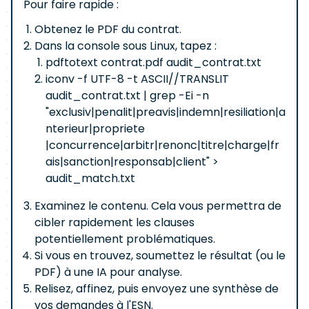
Pour faire rapide :
Obtenez le PDF du contrat.
Dans la console sous Linux, tapez :
pdftotext contrat.pdf audit_contrat.txt
iconv -f UTF-8 -t ASCII//TRANSLIT
audit_contrat.txt | grep -Ei -n
"exclusiv|penalit|preavis|indemn|resiliation|a
nterieur|propriete
|concurrence|arbitr|renonc|titre|charge|fr
ais|sanction|responsab|client" >
audit_match.txt
Examinez le contenu. Cela vous permettra de
cibler rapidement les clauses
potentiellement problématiques.
Si vous en trouvez, soumettez le résultat (ou le
PDF) à une IA pour analyse.
Relisez, affinez, puis envoyez une synthèse de
vos demandes à l'ESN.