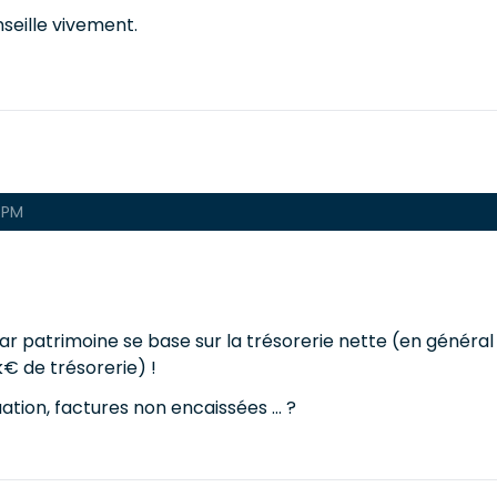
nseille vivement.
9 PM
ar patrimoine se base sur la trésorerie nette (en général 
k€ de trésorerie) !
tion, factures non encaissées ... ?