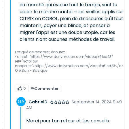
du marché qui évolue tout le temps, sauf tu
cibler le marché caché = les vieilles applis sur
CITRIX en COBOL, plein de dinosaures qu'il faut
maintenir, payer une blinde, et penser à
migrer l'appli est une douce utopie, car les
clients n'ont aucunes méthodes de travail.
Fatigué de recadrer, écoutez :
<a href="https://www.dailymotion.com/video/x61ed23"
rel="nofollow
noopener">https://www.dailymotion.com/video/x61ed23</a>
OrelSan - Basique
0
Commenter
GabrielD
September 14, 2024 9:49
AM
Merci pour ton retour et tes conseils.