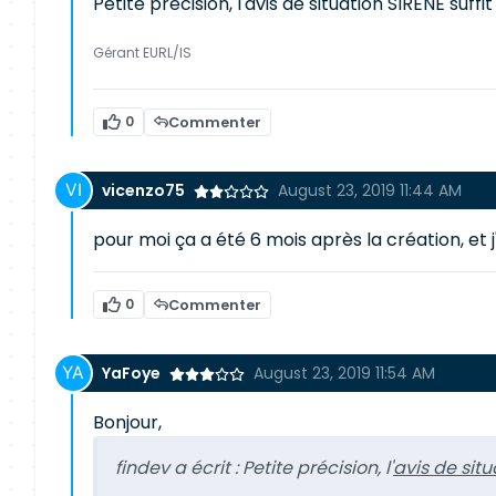
Petite précision, l'avis de situation SIRENE su
Gérant EURL/IS
0
Commenter
vicenzo75
August 23, 2019 11:44 AM
pour moi ça a été 6 mois après la création, e
0
Commenter
YaFoye
August 23, 2019 11:54 AM
Bonjour,
findev a écrit :
Petite précision, l'
avis de situ