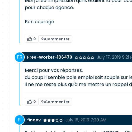
Moi j'ai eu l'impression qu'ils étaient là pour 
pour chaque agence.
Bon courage
0
Commenter
Free-Worker-106479
July 17, 2019 9:21
Merci pour vos réponses.
du coup il semble pole emploi soit souple sur le
il ne me reste plus qu'à me mettre un rappel
0
Commenter
findev
July 18, 2019 7:20 AM