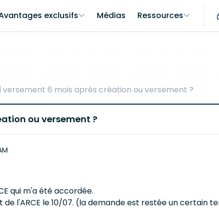
Avantages exclusifs
Médias
Ressources
 versement 6 mois après création ou versement ?
éation ou versement ?
 AM
CE qui m'a été accordée.
nt de l'ARCE le 10/07. (la demande est restée un certain 