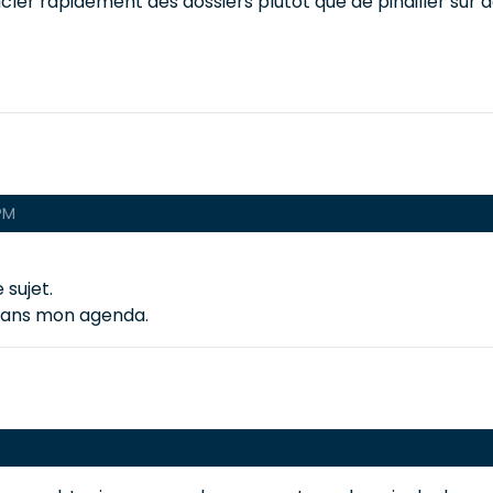
boucler rapidement des dossiers plutôt que de pinailler sur 
 PM
 sujet.
 dans mon agenda.