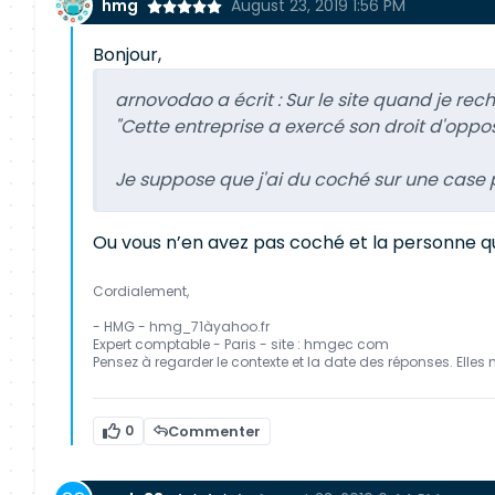
hmg
August 23, 2019 1:56 PM
Bonjour,
arnovodao a écrit :
Sur le site quand je re
"Cette entreprise a exercé son droit d'oppos
Je suppose que j'ai du coché sur une case p
Ou vous n’en avez pas coché et la personne qui 
Cordialement,
- HMG - hmg_71àyahoo.fr
Expert comptable - Paris - site : hmgec com
Pensez à regarder le contexte et la date des réponses. Elles 
0
Commenter