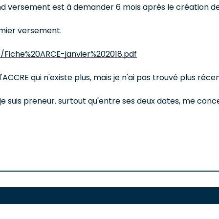
ond versement est à demander 6 mois après le création de 
remier versement.
01/Fiche%20ARCE-janvier%202018.pdf
'ACCRE qui n'existe plus, mais je n'ai pas trouvé plus récen
 je suis preneur. surtout qu'entre ses deux dates, me conc