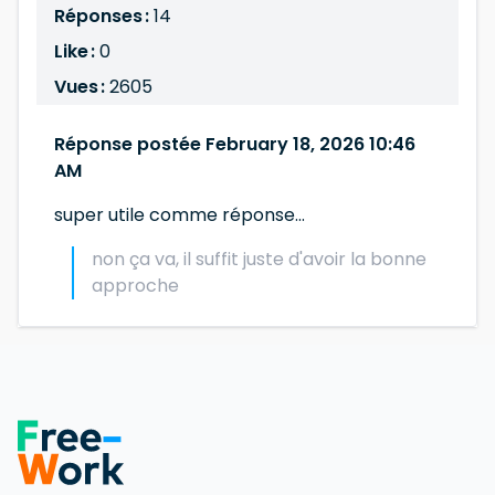
Réponses :
14
Like :
0
Vues :
2605
Réponse postée February 18, 2026 10:46
AM
super utile comme réponse...
non ça va, il suffit juste d'avoir la bonne
approche