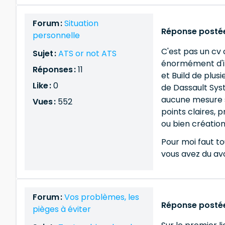
Forum :
Situation
Réponse postée
personnelle
C'est pas un cv 
Sujet :
ATS or not ATS
énormément d'in
Réponses :
11
et Build de plu
Like :
0
de Dassault Sys
aucune mesure su
Vues :
552
points claires, 
ou bien création
Pour moi faut to
vous avez du avo
Forum :
Vos problèmes, les
Réponse postée
pièges à éviter