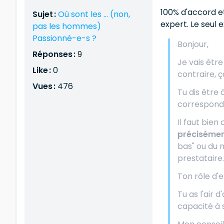
100% d'accord et
Sujet :
Où sont les ... (non,
expert. Le seul 
pas les hommes)
Passionné-e-s ?
Bonjour,
Réponses :
9
Je vais êtr
Like :
0
contraire, 
Vues :
476
Tu dis être 
correspond 
Il faut bien
préciséme
bas" ou du 
prestataire.
Ton rôle d'e
Tu as l'air 
capacité à 