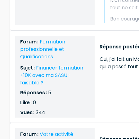
Mon conseil 
tout ne soit
Bon courage
Forum :
Formation
Réponse postée
professionnelle et
Qualifications
Oui, j'ai fait u
qui a passé tout
Sujet :
Financer formation
+10K avec ma SASU :
faisable ?
Réponses :
5
Like :
0
Vues :
344
Forum :
Votre activité