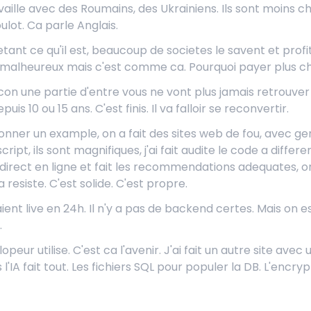
aille avec des Roumains, des Ukrainiens. Ils sont moins cher
oulot. Ca parle Anglais.
ant ce qu'il est, beaucoup de societes le savent et profite
st malheureux mais c'est comme ca. Pourquoi payer plus c
con une partie d'entre vous ne vont plus jamais retrouver
uis 10 ou 15 ans. C'est finis. Il va falloir se reconvertir.
onner un example, on a fait des sites web de fou, avec g
ipt, ils sont magnifiques, j'ai fait audite le code a diffe
 direct en ligne et fait les recommendations adequates, o
 resiste. C'est solide. C'est propre.
aient live en 24h. Il n'y a pas de backend certes. Mais on e
.
peur utilise. C'est ca l'avenir. J'ai fait un autre site av
l'IA fait tout. Les fichiers SQL pour populer la DB. L'encr