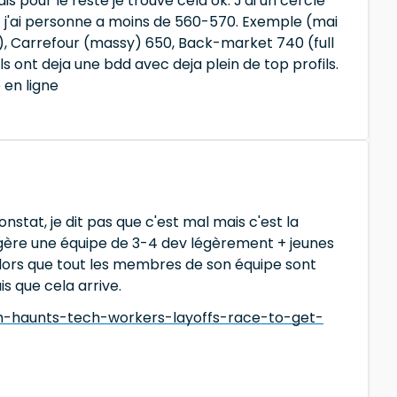
is pour le reste je trouve cela ok. J'ai un cercle
t j'ai personne a moins de 560-570. Exemple (mai
y), Carrefour (massy) 650, Back-market 740 (full
ls ont deja une bdd avec deja plein de top profils.
 en ligne
stat, je dit pas que c'est mal mais c'est la
ui gère une équipe de 3-4 dev légèrement + jeunes
alors que tout les membres de son équipe sont
is que cela arrive.
m-haunts-tech-workers-layoffs-race-to-get-