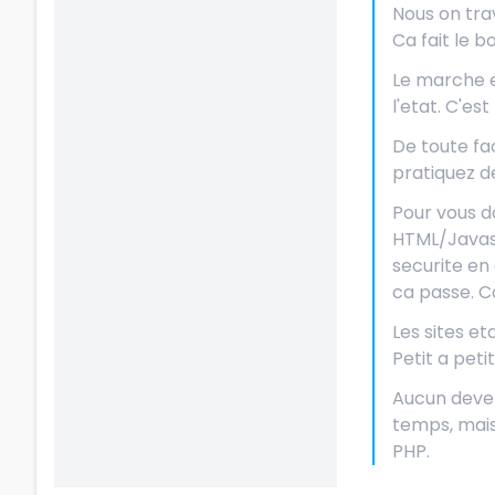
Nous on trav
Ca fait le b
Le marche et
l'etat. C'e
De toute fa
pratiquez dep
Pour vous d
HTML/Javascr
securite en
ca passe. Ca
Les sites et
Petit a petit
Aucun develo
temps, mais 
PHP.