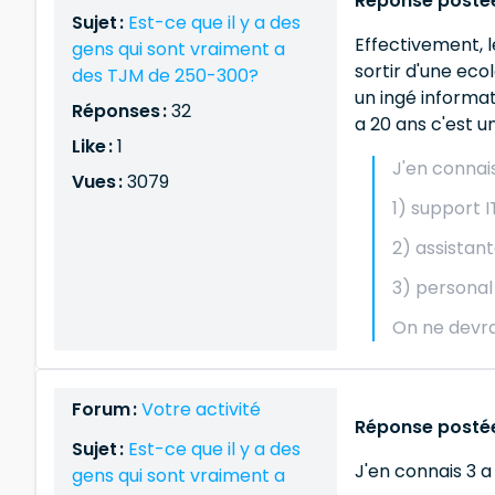
Réponse postée 
Sujet :
Est-ce que il y a des
Effectivement, 
gens qui sont vraiment a
sortir d'une ec
des TJM de 250-300?
un ingé informat
Réponses :
32
a 20 ans c'est u
Like :
1
J'en connai
Vues :
3079
1) support I
2) assistan
3) personal
On ne devra
Forum :
Votre activité
Réponse postée
Sujet :
Est-ce que il y a des
J'en connais 3 
gens qui sont vraiment a