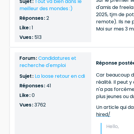
Sur le premier l
Sujet :
Tout va bien dans le
d'amis de freel
meilleur des mondes :)
2025, tjm de po
Réponses :
2
remote). Ils ne 
Like :
1
Moi sur mes 3 mi
Vues :
513
Forum :
Candidatures et
Réponse postée
recherche d'emploi
Car beaucoup d'é
Sujet :
La loose retour en cdi
réalité. Il peut
Réponses :
41
n'a pas forcéme
Like :
0
plus jeunes ou d
Vues :
3762
Un article qui d
hired/
Hello,