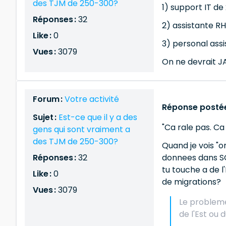
des TJM de 250-300?
1) support IT de 
Réponses :
32
2) assistante RH
Like :
0
3) personal assi
Vues :
3079
On ne devrait JA
Forum :
Votre activité
Réponse postée
Sujet :
Est-ce que il y a des
"Ca rale pas. Ca
gens qui sont vraiment a
des TJM de 250-300?
Quand je vois "o
Réponses :
32
donnees dans SQL
tu touche a de l'
Like :
0
de migrations?
Vues :
3079
Le probleme
de l'Est ou