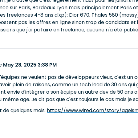
ien, je trouve que c'est légèrement haut pour les juniors ma
ance sur Paris, Bordeaux Lyon mais principalement Paris e
tes freelances 4-8 ans d'xp): Dior 670, Thales 580 (mass
postent pas les offres en ligne sinon trop de candidats et i
ssions que j'ai pu faire en freelance, aucune n'a été publié
 May 28, 2025 3:38 PM
quipes ne veulent pas de développeurs vieux, c'est un con
 y avoir plein de raisons, comme un tech lead de 30 ans q
nt envie d'intégrer a son équipe un autre dev de 50 ans 
u même age. Je dit pas que c'est toujours le cas mais je sa
at de quelques mois:
https://www.wired.com/story/ageis