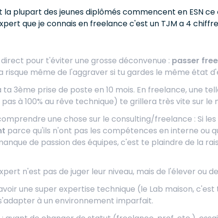
 la plupart des jeunes diplômés commencent en ESN ce qui
expert que je connais en freelance c'est un TJM a 4 chiff
e direct pour t'éviter une grosse déconvenue :
passer free
ça risque même de l'aggraver si tu gardes le même état d'e
à ta 3ème prise de poste en 10 mois. En freelance, une tel
pas à 100% au rêve technique) te grillera très vite sur le
 comprendre une chose sur le consulting/freelance : Si les
nt
parce qu'ils n'ont pas les compétences en interne ou qu
manque de passion des équipes, c'est te plaindre de la r
xpert n'est pas de juger leur niveau, mais de l'élever ou de
d'avoir une super expertise technique (le Lab maison, c'est top
s'adapter à un environnement imparfait.