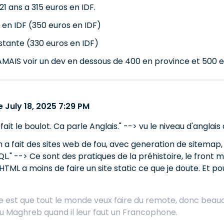
21 ans a 315 euros en IDF.
 en IDF (350 euros en IDF)
stante (330 euros en IDF)
MAIS voir un dev en dessous de 400 en province et 500 en
 July 18, 2025 7:29 PM
 fait le boulot. Ca parle Anglais." --> vu le niveau d'angla
n a fait des sites web de fou, avec generation de sitemap
." --> Ce sont des pratiques de la préhistoire, le front
HTML a moins de faire un site static ce que je doute. Et pou
 est que tout le monde veux faire du remote, donc beauc
 du Maghreb quand il leur faut un Francophone.