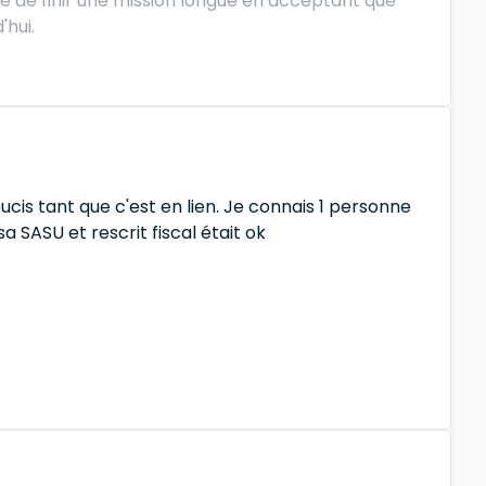
aie de finir une mission longue en acceptant que
'hui.
ucis tant que c'est en lien. Je connais 1 personne
a SASU et rescrit fiscal était ok