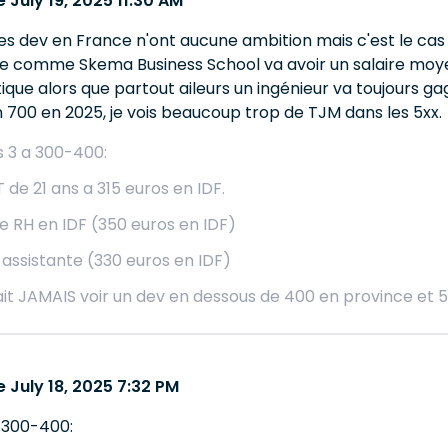
July 19, 2025 11:30 AM
les dev en France n'ont aucune ambition mais c'est le ca
ole comme Skema Business School va avoir un salaire moy
ique alors que partout aileurs un ingénieur va toujours gag
n 700 en 2025, je vois beaucoup trop de TJM dans les 5xx.
s 3 a 300-400:
T de 21 ans a 315 euros en IDF.
te RH en IDF (350 euros en IDF)
 assistante (330 euros en IDF)
it JAMAIS voir un dev en dessous de 400 en province et 50
 July 18, 2025 7:32 PM
a 300-400: