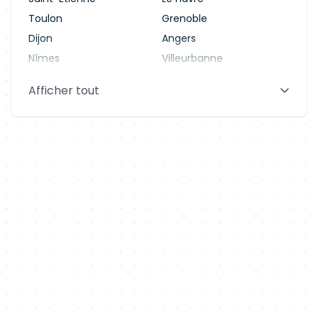
Toulon
Grenoble
Dijon
Angers
Nîmes
Villeurbanne
Saint-Denis
Le Mans
Afficher tout
Aix-en-Provence
Clermont-Ferrand
Brest
Tours
Amiens
Limoges
Annecy
Perpignan