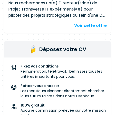
développements, assurer le respect des délais,
Nous recherchons un(e) Directeur(trice) de
des coûts et de la qualité des livrables. ✅
Projet Transverse IT expérimenté(e) pour
Accompagner et manager une équipe de
piloter des projets stratégiques au sein d'une DSI
développeurs, en favorisant la montée en
intervenant sur des systèmes d'information
Voir cette offre
compétences et la collaboration. ✅
orientés offres, vente et relation client. Vos
Coordonner les phases de tests, assurer le suivi
missions Étudier la faisabilité des projets IT.
de la documentation et accompagner le
Définir et formaliser les cahiers des charges.
support applicatif. ✅ Être l'interlocuteur
Élaborer les plannings, budgets et plans projets.
Déposez votre CV
privilégié du client et construire une relation de
Coordonner les équipes de conception et de
confiance durable.
réalisation. Piloter les projets en respectant les
engagements Qualité, Coût, Délais et
Fixez vos conditions
Performance (QCDP). Identifier, anticiper et
Rémunération, télétravail... Définissez tous les
gérer les risques projets. Assurer le pilotage de
critères importants pour vous.
la maîtrise d'œuvre et le suivi des livrables.
Faites-vous chasser
Collaborer étroitement avec les équipes métier
Les recruteurs viennent directement chercher
et les équipes IT.
leurs futurs talents dans notre CVthèque.
100% gratuit
Aucune commission prélevée sur votre mission