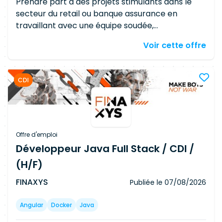
Prendre part à des projets stimulants dans le
secteur du retail ou banque assurance en
travaillant avec une équipe soudée,
expérimentée et méthodique sur les tâches
Voir cette offre
suivantes : Concevoir et développer des
interfaces utilisateur interactives en utilisant
Vue.JS/NodeJS Collaborer avec les concepteurs
CDI
et les développeurs Optimiser les performances
de l'application Effectuer des tests et assurer la
qualité du code Analyser les besoins utilisateurs
et proposer des solutions techniques
performantes et scalables Implémenter des flux
Offre d'emploi
de données événementiels via Apache Kafka
Développeur Java Full Stack / CDI /
(H/F)
FINAXYS
Publiée le
07/08/2026
Angular
Docker
Java