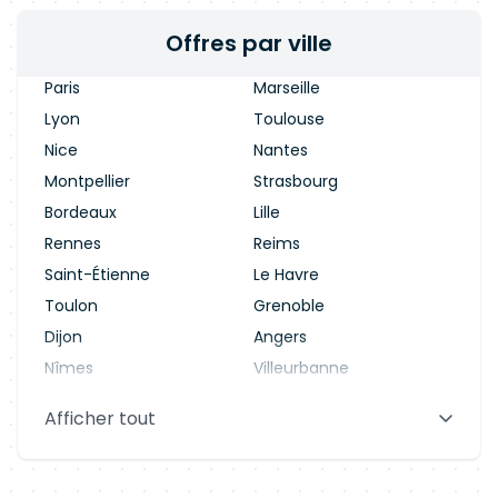
Offres par ville
Paris
Marseille
Lyon
Toulouse
Nice
Nantes
Montpellier
Strasbourg
Bordeaux
Lille
Rennes
Reims
Saint-Étienne
Le Havre
Toulon
Grenoble
Dijon
Angers
Nîmes
Villeurbanne
Saint-Denis
Le Mans
Afficher tout
Aix-en-Provence
Clermont-Ferrand
Brest
Tours
Amiens
Limoges