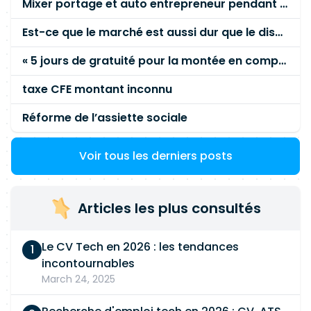
Mixer portage et auto entrepreneur pendant des années - quel risque ?
techniqueBack-EndJava 11, 17 et 21. API REST.
Architecture applicative Java. Front-
Est-ce que le marché est aussi dur que le disent les commerciaux ?
EndAngular. JavaScript / TypeScript. HTML5. CSS.
« 5 jours de gratuité pour la montée en compétence »
Outils et pratiquesGit. Méthodologie Agile /
Scrum. Intégration continue. Tests automatisés.
taxe CFE montant inconnu
Réforme de l’assiette sociale
Voir tous les derniers posts
Articles les plus consultés
Le CV Tech en 2026 : les tendances
incontournables
March 24, 2025