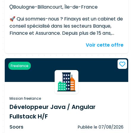
Boulogne-Billancourt, Île-de-France
🚀 Qui sommes-nous ? Finaxys est un cabinet de
conseil spécialisé dans les secteurs Banque,
Finance et Assurance. Depuis plus de 15 ans,
nous intervenons auprès des plus grandes
Voir cette offre
institutions telles que BNP Paribas, Crédit
Agricole, Société Générale, AXA, Malakoff
Humanis, etc. en proposant des solutions
Freelance
technologiques innovantes (IA, Machine
Learning, Data, Cloud, DevSecOps, etc.). Notre
mission ? Accompagner nos clients dans leur
transformation digitale et répondre aux défis IT
les plus complexes grâce à l'expertise de nos
Mission freelance
équipes. 🎯 Votre mission : En tant que
Développeur Java / Angular
Développeur Full Stack Java & Angular/React,
Fullstack H/F
vous rejoindrez les équipes techniques de nos
clients grands comptes pour : Développer des
Soors
Publiée le
07/08/2026
features sur les applications Programmer en