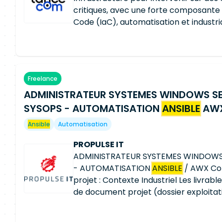
SQL Server PostgreSQL Office 365
critiques, avec une forte composante 
Code (IaC), automatisation et industri
déploiements. Vos missions : Résolutio
complexes de niveau 3. Pilotage des o
patching et des montées de version Li
des performances et de la capacité de
Freelance
Industrialisation des déploiements via
ADMINISTRATEUR SYSTEMES WINDOWS SE
Intégration des infrastructures avec 
Développement et maintenance des so
SYSOPS - AUTOMATISATION
ANSIBLE
AW
de configuration avec Ansible.
Ansible
Automatisation
PROPULSE IT
ADMINISTRATEUR SYSTEMES WINDOWS
- AUTOMATISATION
ANSIBLE
/ AWX Con
projet : Contexte Industriel Les livrab
de document projet (dossier exploitati
DÉveloppement Pipeline de déploiem
patch/antivirus/supervision opération