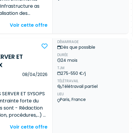
Infrastructure as
alisation des
n des incidents
Voir cette offre
pérations de
nux. Optimisation
s infrastructures.
DÉMARRAGE
Dès que possible
 des templates Linux.
DURÉE
RVER ET
Terraform.
24 mois
lutions de gestion
X
TJM
275-550 €⁄j
08/04/2026
TÉLÉTRAVAIL
Télétravail partiel
 SERVER ET SYSOPS
LIEU
Paris, France
trainte forte du
les sont - Rédaction
on, procédures,...) -
ent
Voir cette offre
nel - Plan de mise à