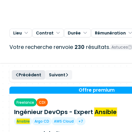
Lieu
Contrat
Durée
Rémunération
Votre recherche renvoie
230
résultats.
Astuces
Précédent
Suivant
Offre premium
Freelance
CDI
Ingénieur DevOps - Expert
Ansible
Ansible
Argo CD
AWS Cloud
+7