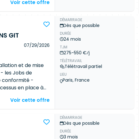
Voir cette offre
rgoCD Dynatrace
évolution des
 Oracle.
s enjeux de
DÉMARRAGE
Dès que possible
, et une organisation
DURÉE
nteractions
NS GIT
24 mois
upport de production
07/29/2026
TJM
ements Oracle
275-550 €⁄j
la performance,
TÉLÉTRAVAIL
per aux astreintes
llation et de mise
Télétravail partiel
es playbooks
Ansible
: - les Jobs de
LIEU
Adapter les
e conformité -
Paris, France
patching, versions,
ocessus en place à
ons récurrentes :
herche à
Voir cette offre
on des utilisateurs,
r le déploiement et la
ontinue des outils
res on premise des
 des projets
nes pratiques de
DÉMARRAGE
Dès que possible
ation automatisée de
 le contexte -
 Oracle (RAC,
DURÉE
du développement du
3 mois
AN, OEM, ZDLRA