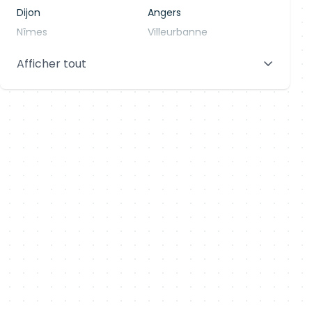
Dijon
Angers
Nîmes
Villeurbanne
Saint-Denis
Le Mans
Afficher tout
Aix-en-Provence
Clermont-Ferrand
Brest
Tours
Amiens
Limoges
Annecy
Perpignan