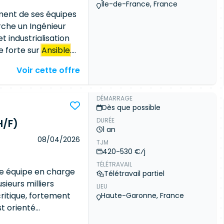
Île-de-France, France
ment de ses équipes
che un Ingénieur
 industrialisation
e forte sur
Ansible
.
intenir des
Voir cette offre
oks, Roles, Modules,
 Administrer et
strialiser les
DÉMARRAGE
Dès que possible
ructures avec
DURÉE
Concevoir et
H/F)
1 an
Lab CI ; Participer
08/04/2026
TJM
des environnements
420-530 €⁄j
tiques GitOps avec
TÉLÉTRAVAIL
t l'analyse des
ne équipe en charge
Télétravail partiel
per au
sieurs milliers
LIEU
ntinue des
ritique, fortement
Haute-Garonne, France
e :
Ansible
st orienté
WX) Kubernetes /
oitation, avec une