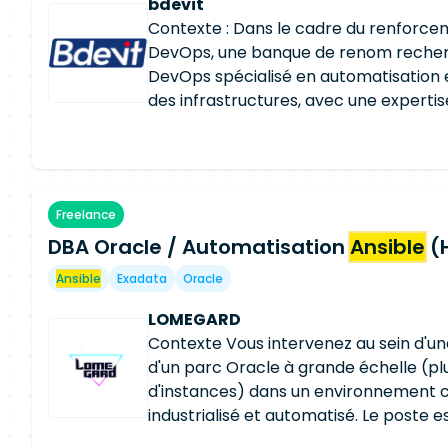
bdevit
Contexte : Dans le cadre du renforce
DevOps, une banque de renom recher
DevOps spécialisé en automatisation et
des infrastructures, avec une expertis
Missions Principales : Concevoir et ma
automatisations avec
Ansible
: Playbo
Templates, Inventaires,
Ansible
Vault ;
exploiter
Ansible
Tower / AWX pour indu
Freelance
déploiements. Automatiser les infrast
DBA Oracle / Automatisation
Terraform (Infrastructure as Code) ; 
Ansible
(
maintenir des pipelines CI/CD avec Git
Ansible
Exadata
Oracle
aux déploiements et à l'exploitation 
Kubernetes ; Mettre en œuvre les pra
LOMEGARD
ArgoCD ; Contribuer à la supervision e
Contexte Vous intervenez au sein d'u
performances via Dynatrace ; Partici
d'un parc Oracle à grande échelle (plu
troubleshooting et à l'amélioration co
d'instances) dans un environnement c
plateformes. Environnement Techniqu
industrialisé et automatisé. Le poste e
(Playbooks, Roles, Modules, Tower, A
infrastructure, automatisation et expl