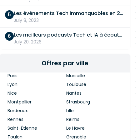
Les événements Tech immanquables en 2026
July 8, 2023
Les meilleurs podcasts Tech et IA à écouter en 2026
July 20, 2026
Offres par ville
Paris
Marseille
Lyon
Toulouse
Nice
Nantes
Montpellier
Strasbourg
Bordeaux
Lille
Rennes
Reims
Saint-Étienne
Le Havre
Toulon
Grenoble