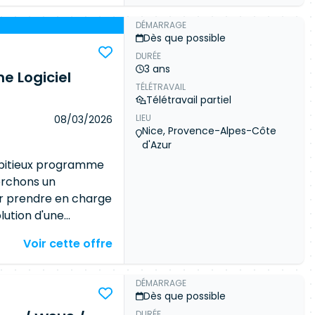
tranet technique
 l'antivirus via
DÉMARRAGE
Dès que possible
ge récurrent via
DURÉE
s sites et des
3 ans
e Logiciel
rdination avec
TÉLÉTRAVAIL
exploitation - Mettre
Télétravail partiel
nction des
LIEU
08/03/2026
 Prévoir quelques
Nice, Provence-Alpes-Côte
s sites pour des
d'Azur
 - Participer ou
mbitieux programme
ident de production
erchons un
es et consignes
r prendre en charge
 Niveau d'étude
olution d'une
ls / de systèmes / de
œur d'un système
Voir cette offre
e à 7 ans
 dans un
erez responsable de
ilisée par l'ensemble
DÉMARRAGE
Dès que possible
ble garant de la
DURÉE