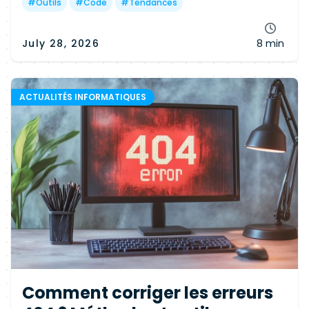
votre profil.
#
Outils
#
Code
#
Tendances
July 28, 2026
8 min
ACTUALITÉS INFORMATIQUES
Comment corriger les erreurs