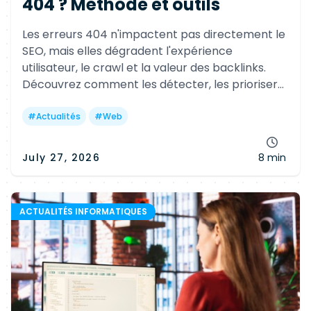
404 ? Méthode et outils
Les erreurs 404 n'impactent pas directement le
SEO, mais elles dégradent l'expérience
utilisateur, le crawl et la valeur des backlinks.
Découvrez comment les détecter, les prioriser
et les corriger efficacement avec les bons outils
et les bonnes pratiques.
#
Actualités
#
Web
July 27, 2026
8 min
ACTUALITÉS INFORMATIQUES