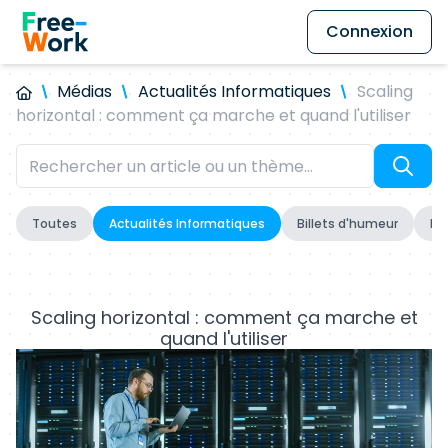
Connexion
Médias
Actualités Informatiques
Scaling
horizontal : comment ça marche et quand l'utiliser
Toutes
Actualités Informatiques
Billets d'humeur
Fo
Scaling horizontal : comment ça marche et
quand l'utiliser