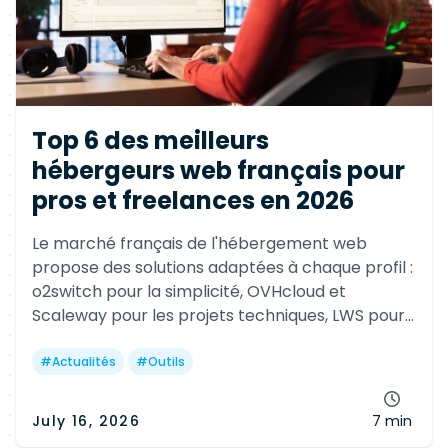
Top 6 des meilleurs
hébergeurs web français pour
pros et freelances en 2026
Le marché français de l'hébergement web
propose des solutions adaptées à chaque profil :
o2switch pour la simplicité, OVHcloud et
Scaleway pour les projets techniques, LWS pour
les agences, PlanetHoster pour l'infogérance et
alwaysdata pour les développeurs.
#
Actualités
#
Outils
July 16, 2026
7 min