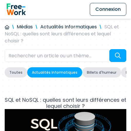
Connexion
Médias
Actualités Informatiques
SQL et
NoSQL : quelles sont leurs différences et lequel
choisir ?
Toutes
Actualités Informatiques
Billets d'humeur
Fo
SQL et NoSQL : quelles sont leurs différences et
lequel choisir ?