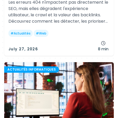
Les erreurs 404 n'impactent pas directement le
SEO, mais elles dégradent l'expérience
utilisateur, le crawl et la valeur des backlinks.
Découvrez comment les détecter, les prioriser
et les corriger efficacement avec les bons outils
et les bonnes pratiques.
#
Actualités
#
Web
July 27, 2026
8 min
ACTUALITÉS INFORMATIQUES