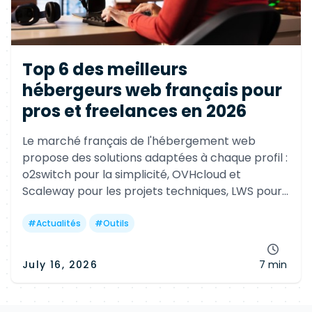
Top 6 des meilleurs
hébergeurs web français pour
pros et freelances en 2026
Le marché français de l'hébergement web
propose des solutions adaptées à chaque profil :
o2switch pour la simplicité, OVHcloud et
Scaleway pour les projets techniques, LWS pour
les agences, PlanetHoster pour l'infogérance et
alwaysdata pour les développeurs.
#
Actualités
#
Outils
July 16, 2026
7 min