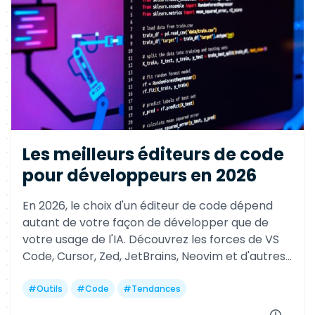
Les meilleurs éditeurs de code
pour développeurs en 2026
En 2026, le choix d'un éditeur de code dépend
autant de votre façon de développer que de
votre usage de l'IA. Découvrez les forces de VS
Code, Cursor, Zed, JetBrains, Neovim et d'autres
références pour gagner en productivité selon
votre profil.
#
Outils
#
Code
#
Tendances