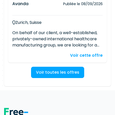
Avanda
Publiée le
08/09/2026
Zurich, Suisse
On behalf of our client, a well-established,
privately-owned international healthcare
manufacturing group, we are looking for a
Solution Architect - Supply Chain Planning.
Voir cette offre
As a Solution Architect, you will shape and
continuously enhance our global supply
chain planning solutions, bridging business
Voir toutes les offres
needs and IT capabilities, with Kinaxis at the
core. The position is based in the Zurich area,
on-site. This position is open for english
speaker. As Solution Architect, Supply Chain
Planning, your responsibilities are the
following : Owning end-to-end solution
design for group-wide planning solutions,