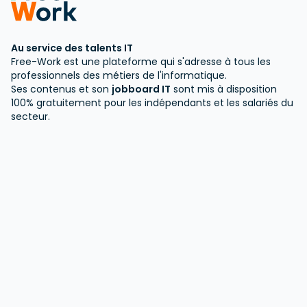
with a focus on Kinaxis Leading Kinaxis
Maestro initiatives and project delivery
Partnering with business process leads and
Au service des talents IT
super users to design, standardize, and
Free-Work est une plateforme qui s'adresse à tous les
professionnels des métiers de l'informatique.
optimize planning processes Driving
Ses contenus et son
jobboard IT
sont mis à disposition
continuous improvement initiatives and
100% gratuitement pour les indépendants et les salariés du
managing change requests in daily
secteur.
operations Acting as the primary point of
contact for super users and overseeing
application support Managing and
coordinating external consultants
Requirements High school diploma or
equivalent; bachelor's degree preferred
Minimum of 5 years' experience in supply
chain planning consulting Strong knowledge
of Kinaxis Maestro Experience managing IT
support operations and implementation
projects Fluent in English; German is an
advantage