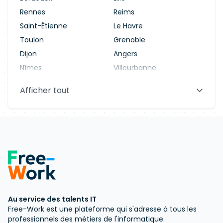
Rennes
Reims
Saint-Étienne
Le Havre
Toulon
Grenoble
Dijon
Angers
Nîmes
Villeurbanne
Saint-Denis
Le Mans
Afficher tout
Aix-en-Provence
Clermont-Ferrand
Brest
Tours
Amiens
Limoges
Annecy
Perpignan
Au service des talents IT
Free-Work est une plateforme qui s'adresse à tous les
professionnels des métiers de l'informatique.