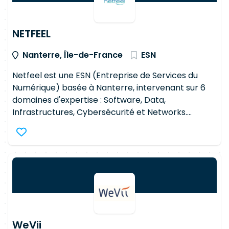
opportunités en tech ici et bien d'autres une fois
par mois sur notre compte LinkedIn !
NETFEEL
Nanterre, Île-de-France
ESN
Netfeel est une ESN (Entreprise de Services du
Numérique) basée à Nanterre, intervenant sur 6
domaines d'expertise : Software, Data,
Infrastructures, Cybersécurité et Networks.
Fondée il y a 3 ans, elle compte une équipe de 90
consultants et affiche une croissance
prévisionnelle de 308% sur 2024. Son
positionnement différenciant : placer le bien-être
des collaborateurs au cœur de sa stratégie, avec
une culture d'entreprise engagée et une approche
recrutement transparente et agile.
WeVii