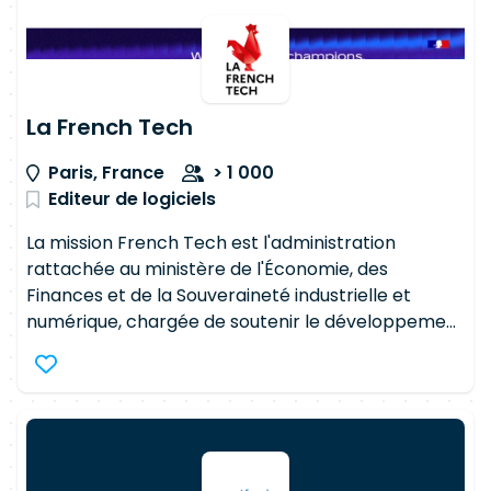
La French Tech
Paris, France
> 1 000
Editeur de logiciels
La mission French Tech est l'administration
rattachée au ministère de l'Économie, des
Finances et de la Souveraineté industrielle et
numérique, chargée de soutenir le développement
des start-up et scale-up françaises et de fédérer
l'écosystème, en France et à l'international. 1,1
million d'emplois directs et indirects, sont créées
par l'ensemble des start-up françaises, en France
et à l'international. Et les pépites françaises
recrutent : et si c'était vous ? Découvrez les