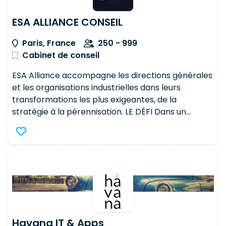
ESA ALLIANCE CONSEIL
Paris, France
250 - 999
Cabinet de conseil
ESA Alliance accompagne les directions générales
et les organisations industrielles dans leurs
transformations les plus exigeantes, de la
stratégie à la pérennisation. LE DÉFI Dans un
environnement de plus en plus réglementé et
volatile, les entreprises peinent à aligner leurs
ambitions stratégiques sur une exécution
opérationnelle maîtrisée. Les projets de
transformation s'éternisent, dépassent les
budgets, et peinent à démontrer leur valeur réelle.
NOTRE APPROCHE Nous avons conçu un modèle
intégré où le conseil stratégique, l'ingénierie de la
gouvernance et l'excellence opérationnelle sont
Havana IT & Apps