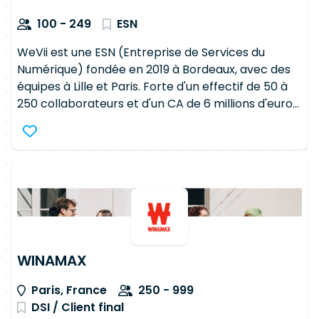
100 - 249
ESN
WeVii est une ESN (Entreprise de Services du
Numérique) fondée en 2019 à Bordeaux, avec des
équipes à Lille et Paris. Forte d'un effectif de 50 à
250 collaborateurs et d'un CA de 6 millions d'euros,
elle se distingue par une approche centrée sur
l'humain, alliant proximité, passion et
performance. Son positionnement : offrir aux
consultants IT une aventure professionnelle
épanouissante dans une structure à taille humaine,
avec un accompagnement de carrière structuré
(contrat de trajectoire sur 3 ans) et une
communauté tech active
WINAMAX
Paris, France
250 - 999
DSI / Client final