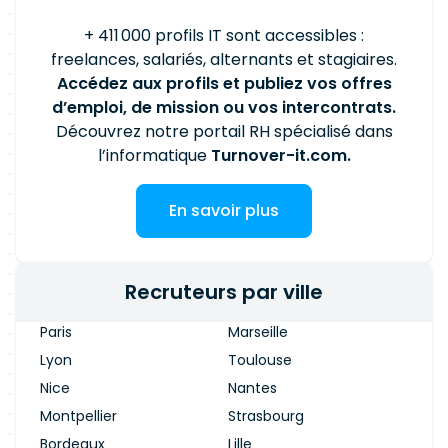
continu, avec un fort accent sur la formation
RÉSULTATS 100% de missions de transformation
comme investissement dans nos collaborateurs. •
+ 411 000 profils IT sont accessibles :
accompagnées | +75 consultants experts | 20 ans
Bien-être de nos consultants : Créer un
freelances, salariés, alternants et stagiaires.
d'expériences cumulées
environnement propice à l'épanouissement
Accédez aux profils et publiez vos offres
professionnel et personnel. • Éco-responsabilité :
d’emploi, de mission ou vos intercontrats.
Sensibiliser en interne, pour réduire notre
Découvrez notre portail RH spécialisé dans
empreinte carbone et celle de nos clients.
l’informatique
Turnover-it.com.
En savoir plus
Recruteurs par ville
Paris
Marseille
Lyon
Toulouse
Nice
Nantes
Montpellier
Strasbourg
Bordeaux
Lille