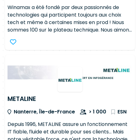
Winamax a été fondé par deux passionnés de
technologies qui participent toujours aux choix
tech et même à certaines mises en prod ! Nous
sommes 100 sur le plateau technique. Nous aimons
faire les choses simplement et de manière
pragmatique. Nous avons choisi un modèle
horizontal, découpé selon des thématiques
produits (poker, pari sportif) ou bien techniques
(frontend, backend, infra, data, ML …). Nos équipes
sont composées de maximum 10 personnes qui
interagissent quotidiennement entre elles. Basés
en plein cœur de Paris, nous faisons bouger
l'industrie des jeux en ligne. Leader du poker et des
METALINE
paris sportifs en France avec 350 000 joueurs et
Nanterre, Île-de-France
> 1 000
ESN
600 000 parieurs mensuels, nous sommes
présents en Espagne, en Allemagne et bientôt en
Depuis 1996, METALINE assure un fonctionnement
Italie et au Portugal. Nous offrons à nos joueurs une
IT fiable, fluide et durable pour ses clients... Mais
expérience exceptionnelle, à la fois technique,
notre véritable force, ce n'est pas la technologie.