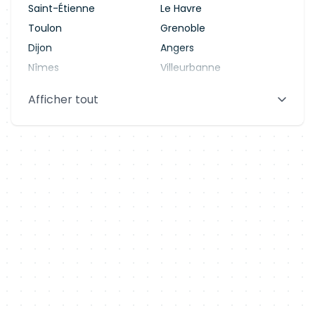
Saint-Étienne
Le Havre
Toulon
Grenoble
Dijon
Angers
Nîmes
Villeurbanne
Saint-Denis
Le Mans
Afficher tout
Aix-en-Provence
Clermont-Ferrand
Brest
Tours
Amiens
Limoges
Annecy
Perpignan