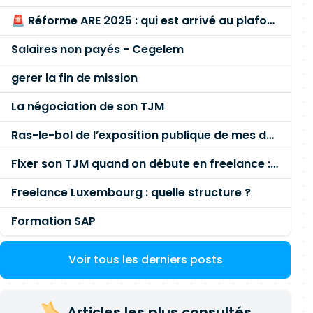
🚨 Réforme ARE 2025 : qui est arrivé au plafond des 60 % en gardant son entreprise ?
Salaires non payés - Cegelem
gerer la fin de mission
La négociation de son TJM
Ras-le-bol de l’exposition publique de mes données personnelles liées à mon entreprise
Fixer son TJM quand on débute en freelance : la méthode mathématique (et pas au feeling) 🛑
Freelance Luxembourg : quelle structure ?
Formation SAP
Voir tous les derniers posts
Articles les plus consultés