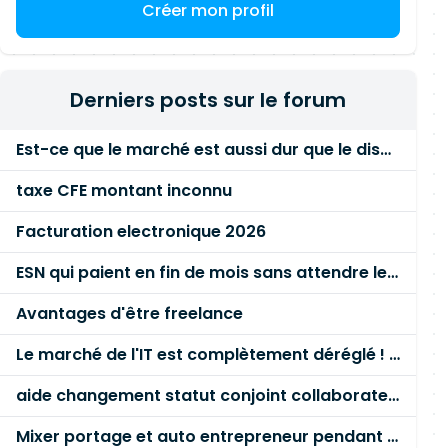
Créer mon profil
Derniers posts sur le forum
Est-ce que le marché est aussi dur que le disent les commerciaux ?
taxe CFE montant inconnu
Facturation electronique 2026
ESN qui paient en fin de mois sans attendre le paiement client ?
Avantages d'être freelance
Le marché de l'IT est complètement déréglé ! STOP à cette mascarade ! Il faut s'unir et résister !
aide changement statut conjoint collaborateur
Mixer portage et auto entrepreneur pendant des années - quel risque ?