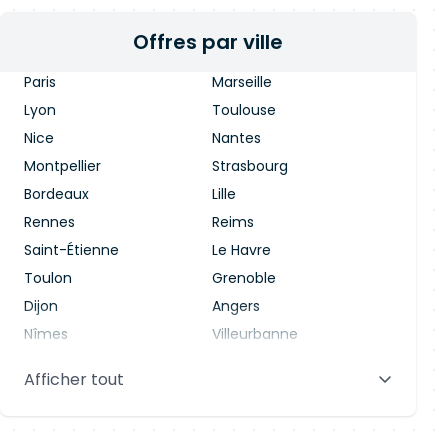
Offres par ville
Paris
Marseille
Lyon
Toulouse
Nice
Nantes
Montpellier
Strasbourg
Bordeaux
Lille
Rennes
Reims
Saint-Étienne
Le Havre
Toulon
Grenoble
Dijon
Angers
Nîmes
Villeurbanne
Saint-Denis
Le Mans
Afficher tout
Aix-en-Provence
Clermont-Ferrand
Brest
Tours
Amiens
Limoges