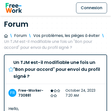
Connexion
Forum
Forum
Vos problèmes, les pièges à éviter
Un TJM est-il modifiable une fois un "Bon pour
accord" pour envoi du profil signé ?
Un TJM est-il modifiable une fois un
"Bon pour accord" pour envoi du profil
signé ?
Free-Worker-
October 24, 2023
730881
7:20 AM
Hello,