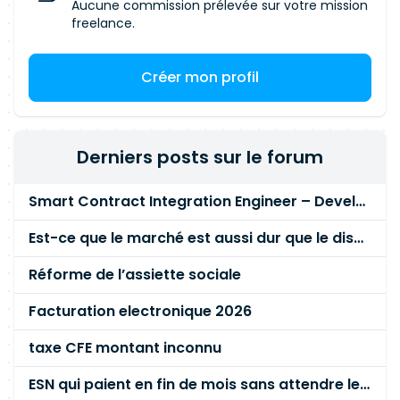
Aucune commission prélevée sur votre mission
Pilotage : Ajustement dynamique des catalogues
freelance.
sous contraintes et système d'alertes en temps
réel. Agent Admin : Génération automatisée des
Créer mon profil
Appels d'Offres (AO) et des mandats.
Intégration & Écosystème : Connexion et
intégration obligatoires des modèles au sein de
l'écosystème Data interne. 🗺️ Roadmap du
Derniers posts sur le forum
projetS1 2027 : Déploiement du socle collaboratif
de base. S2 2027 : Déploiement complet et mise
Smart Contract Integration Engineer – Developer Reputation Platform
en production des agents IA. Conditions de la
missionDate de démarrage : ASAP Date de fin
Est-ce que le marché est aussi dur que le disent les commerciaux ?
prévisionnelle : 02/07/2029 (Mission longue
visibilité) Localisation : Massy (Essonne) Rythme
Réforme de l’assiette sociale
de travail : Hybride (2 jours par semaine sur site
Facturation electronique 2026
obligatoires) Tarif Journalier Maximum (Prix
d'achat max) : 510 € / jour
taxe CFE montant inconnu
ESN qui paient en fin de mois sans attendre le paiement client ?