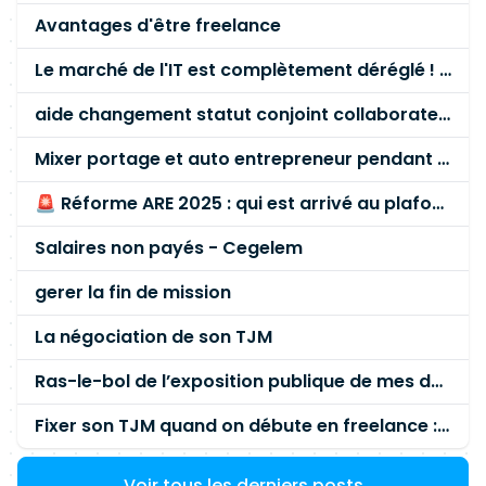
Avantages d'être freelance
Le marché de l'IT est complètement déréglé ! STOP à cette mascarade ! Il faut s'unir et résister !
aide changement statut conjoint collaborateur
Mixer portage et auto entrepreneur pendant des années - quel risque ?
🚨 Réforme ARE 2025 : qui est arrivé au plafond des 60 % en gardant son entreprise ?
Salaires non payés - Cegelem
gerer la fin de mission
La négociation de son TJM
Ras-le-bol de l’exposition publique de mes données personnelles liées à mon entreprise
Fixer son TJM quand on débute en freelance : la méthode mathématique (et pas au feeling) 🛑
Voir tous les derniers posts