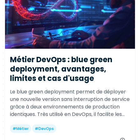
Métier DevOps : blue green
deployment, avantages,
limites et cas d'usage
Le blue green deployment permet de déployer
une nouvelle version sans interruption de service
grâce à deux environnements de production
identiques. Très utilisé en DevOps, il facilite les
rollbacks mais exige une forte automatisation,
du monitoring et des ressources
#
Métier
#
DevOps
supplémentaires.