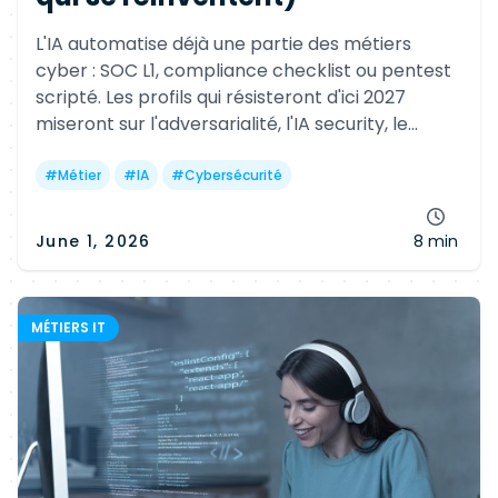
L'IA automatise déjà une partie des métiers
cyber : SOC L1, compliance checklist ou pentest
scripté. Les profils qui résisteront d'ici 2027
miseront sur l'adversarialité, l'IA security, le
threat hunting et les rôles hybrides cyber + ML.
#
Métier
#
IA
#
Cybersécurité
June 1, 2026
8 min
MÉTIERS IT