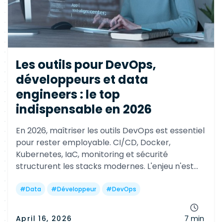
Les outils pour DevOps,
développeurs et data
engineers : le top
indispensable en 2026
En 2026, maîtriser les outils DevOps est essentiel
pour rester employable. CI/CD, Docker,
Kubernetes, IaC, monitoring et sécurité
structurent les stacks modernes. L'enjeu n'est
pas d'accumuler les outils, mais de construire un
workflow cohérent et automatisé.
#
Data
#
Développeur
#
DevOps
April 16, 2026
7 min