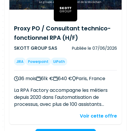
Proxy PO / Consultant technico-
fonctionnel RPA (H/F)
SKOTT GROUP SAS
Publiée le
07/06/2026
JIRA
Powerpoint
UiPath
36 mois
61k €
640 €
Paris, France
La RPA Factory accompagne les métiers
depuis 2020 dans l'automatisation de
processus, avec plus de 100 assistants
virtuels en RUN ou maintenance et un
Voir cette offre
objectif d'environ 15 nouveaux robots par an.
L'environnement technique repose