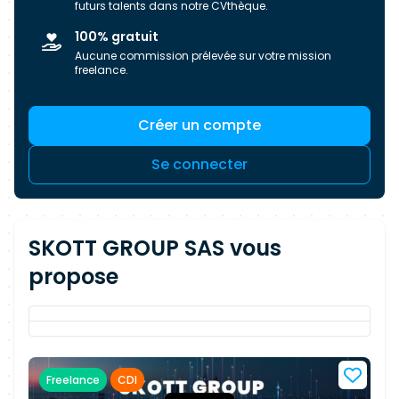
futurs talents dans notre CVthèque.
100% gratuit
Aucune commission prélevée sur votre mission
freelance.
Créer un compte
Se connecter
SKOTT GROUP SAS vous
propose
Freelance
CDI