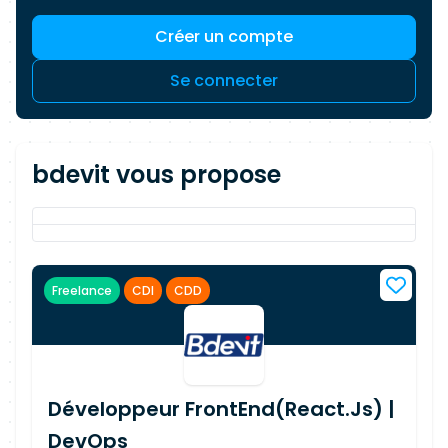
Créer un compte
Se connecter
bdevit vous propose
Freelance
CDI
CDD
Développeur FrontEnd(React.Js) |
DevOps