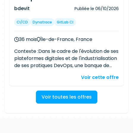
bdevit
Publiée le
06/10/2026
CI/CD
Dynatrace
GitLab CI
36 mois
Île-de-France, France
Contexte :Dans le cadre de l'évolution de ses
plateformes digitales et de l'industrialisation
de ses pratiques DevOps, une banque de
renom recherche un Développeur Front-
Voir cette offre
End React expérimenté. Vous intégrerez une
équipe Agile en charge du développement,
de la maintenance et du déploiement
Voir toutes les offres
d'applications web stratégiques, dans un
environnement Cloud et CI/CD. Missions
Principales : Développement Front-
EndConcevoir et développer des interfaces
web modernes et performantes en React ;