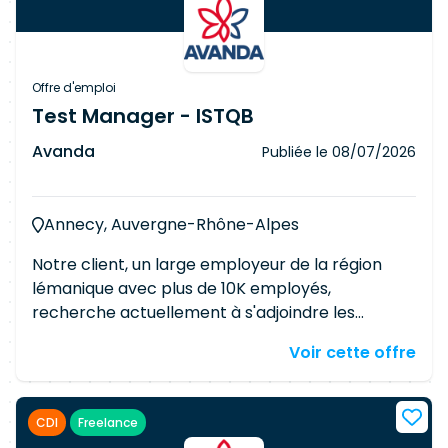
Offre d'emploi
Test Manager - ISTQB
Avanda
Publiée le
08/07/2026
Annecy, Auvergne-Rhône-Alpes
Notre client, un large employeur de la région
lémanique avec plus de 10K employés,
recherche actuellement à s'adjoindre les
services d'un(e) Test Manager confirmé(e). Ce
Voir cette offre
poste est un contrat permanent.
Responsabilités Définir et piloter la stratégie de
test d'un ou plusieurs projets, basée sur les
CDI
Freelance
risques et les exigences Planifier et coordonner