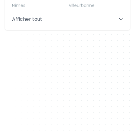
Nîmes
Villeurbanne
Saint-Denis
Le Mans
Afficher tout
Aix-en-Provence
Clermont-Ferrand
Brest
Tours
Amiens
Limoges
Annecy
Perpignan