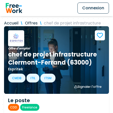
Connexion
Accueil
Offres
chef de projet infrastructure
Offre d'emploi
chef de projet infrastructure
Clermont-Ferrand (63000)
Espritek
CMDB
ITIL
ITSM
Signaler l'offre
Le poste
CDD
Freelance