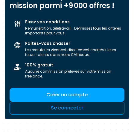
smartphones, déménagements de parc, gestion
mission parmi +9 000 offres !
de data-center, effacement de données,
bornes multimédia, Wifi, caméras,
Fixez vos conditions
vidéoprojecteurs, murs d'images, systèmes de
Rémunération, télétravail... Définissez tous les critères
visioconférence, tableaux numériques, Smart TV,
importants pour vous.
IO/T, remodeling de caisses, imprimantes, mfp,
Faites-vous chasser
copieurs,.., - l'infogérance avec la délégation
Les recruteurs viennent directement chercher leurs
d’intervenants en mode planifié auprès de vos
futurs talents dans notre CVthèque.
clients, - le ticketing avec des interventions à J+1
100% gratuit
ou J+2
Aucune commission prélevée sur votre mission
freelance.
Créer un compte
Se connecter