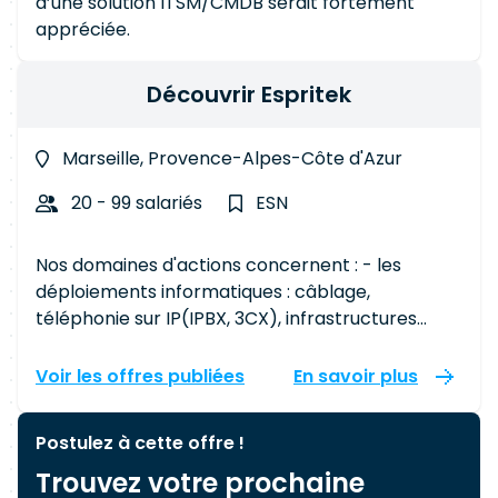
d’une solution ITSM/CMDB serait fortement
appréciée.
Découvrir Espritek
Marseille, Provence-Alpes-Côte d'Azur
20 - 99 salariés
ESN
Nos domaines d'actions concernent : - les
déploiements informatiques : câblage,
téléphonie sur IP(IPBX, 3CX), infrastructures
Télécom (routeurs), pc, tablettes, serveurs,
baies de stockage, TPV, terminaux bancaires,
Voir les offres publiées
En savoir plus
systèmes de comptage, de billetterie
électronique, de gestion de parking, de contrôle
Postulez à cette offre !
d'accès, vidéo surveillance, objets connectés,
Trouvez votre prochaine
étiquettes électroniques RFID, dotation de