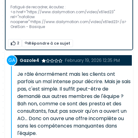
Fatigué de recadrer, écoutez :
<a href="https://www.dailymotion.com/video/x61ed23"
rel="nofollow
noopener">https://www.dailymotion.com/video/x61ed23</a>
OrelSan - Basique
2
Répondre à ce sujet
Gazole4
February 19, 2026 12:35 PM
Je râle énormément mais les clients ont
parfois un mal intense pour décrire. Mais je sais
pas, c'est simple. Il suffit peut-être de
demandé aux autres membres de l'équipe ?
Bah non, comme ce sont des presta et des
consultants, faut pas savoir qu'on a ouvert un
AO... Donc on ouvre une offre incomplète ou
sans les compétences manquantes dans
l'équipe.