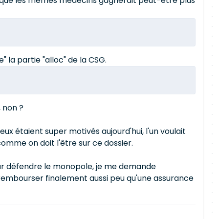
ds que les mêmes médecins gagnerait peut-être plus
 la partie "alloc" de la CSG.
, non ?
ux étaient super motivés aujourd'hui, l'un voulait
comme on doit l'être sur ce dossier.
our défendre le monopole, je me demande
rembourser finalement aussi peu qu'une assurance