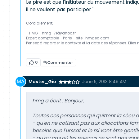
Le pire est que l'initiateur du mouvement ind
il ne veulent pas participer '
Cordialement,
- HMG - hmg_71àyahoo.fr
Expert comptable - Paris - site : hmgec com
Pensez à regarder le contexte et la date des réponses. Elles 
0
Commenter
Master_Gio
June 5, 2013 8:49 AM
hmg a écrit :
Bonjour,
Toutes ces personnes qui quittent la sécu ou
- qu'en ne cotisant pas aux allocations fam
besoins que l'urssaf et le rsi vont être genti
- qu'au cas où les revenus ne sont pas soumi