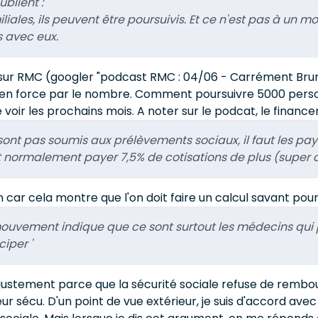
blient :
iliales, ils peuvent être poursuivis. Et ce n'est pas à un
ls avec eux.
sur RMC (googler "podcast RMC : 04/06 - Carrément Brunet
er en force par le nombre. Comment poursuivre 5000 person
 voir les prochains mois. A noter sur le podcat, le financ
sont pas soumis aux prélèvements sociaux, il faut les pay
oivent normalement payer 7,5% de cotisations de plus (sup
 car cela montre que l'on doit faire un calcul savant pour
u mouvement indique que ce sont surtout les médecins qu
ciper '
st justement parce que la sécurité sociale refuse de rembo
ur sécu. D'un point de vue extérieur, je suis d'accord ave