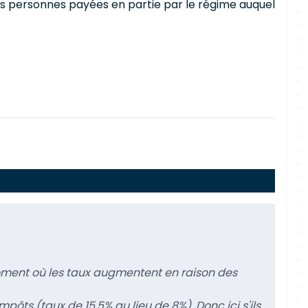
des personnes payées en partie par le régime auquel
 moment où les taux augmentent en raison des
ôts (taux de 15,5% au lieu de 8%). Donc ici s'ils