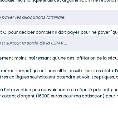
 sociale. Mais lorsque je dis cet argument, on me répon
 payer les allocations familiale
nt C. pour décider combien il doit payer pour ne payer "que"
est surtout la sortie de la CIPAV ...
quement moins intéressant qu'une dés-affiliation de la sécu
 même temps) qui ont consultés ensuite les sites d'info. De
res collègues souhaitaient attendre et voir, sceptiques, 
 à l'intervention peu convaincante du député présent p
utant d'argent (16000 euros pour ma cotisation) pour 