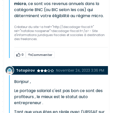
micro
, ce sont vos revenus annuels dans la
catégorie BNC (ou BIC selon les cas) qui
déterminent votre éligibilité au régime micro.
Créateur du site <a href="http://decodage-fiscal.fr"
rel="nofollow noopener">decodage-fiscal.fr</a> - Site
d'informations juridiques fiscales et sociales à destination
des freelances.
0
Commenter
Totopirov
November 24, 2023 3:36 PM
Bonjour ,
Le portage salarial c'est pas bon ce sont des
profiteurs , le mieux est le statut auto
entrepreneur .
Tant que vous êtes en règle avec l'URSSAF sur