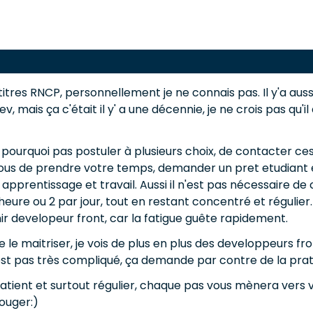
titres RNCP, personnellement je ne connais pas. Il y'a aussi
v, mais ça c'était il y' a une décennie, je ne crois pas qu'i
t pourquoi pas postuler à plusieurs choix, de contacter c
pour vous de prendre votre temps, demander un pret etudia
re apprentissage et travail. Aussi il n'est pas nécessaire 
eure ou 2 par jour, tout en restant concentré et régulier. 
 developeur front, car la fatigue guête rapidement.
e le maitriser, je vois de plus en plus des developpeurs f
st pas très compliqué, ça demande par contre de la pratiq
atient et surtout régulier, chaque pas vous mènera vers vo
bouger:)