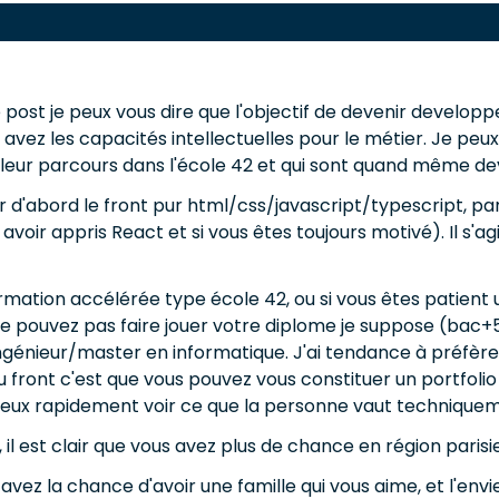
e post je peux vous dire que l'objectif de devenir develop
vez les capacités intellectuelles pour le métier. Je peux 
ssi leur parcours dans l'école 42 et qui sont quand même 
er d'abord le front pur html/css/javascript/typescript, pa
voir appris React et si vous êtes toujours motivé). Il s'a
rmation accélérée type école 42, ou si vous êtes patien
e pouvez pas faire jouer votre diplome je suppose (bac+5
 ingénieur/master en informatique. J'ai tendance à préf
du front c'est que vous pouvez vous constituer un portfol
eux rapidement voir ce que la personne vaut techniquem
, il est clair que vous avez plus de chance en région paris
vez la chance d'avoir une famille qui vous aime, et l'envie 