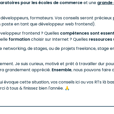
paratoires pour les écoles de commerce
et une
grande 
, développeurs, formateurs. Vos conseils seront précieux 
un poste en tant que développeur web frontend).
éveloppeur frontend ? Quelles
compétences sont essenti
uelle
formation
choisir sur Internet ? Quelles
ressources 
e networking, de stages, ou de projets freelance, stage e
ment. Je suis curieux, motivé et prêt à travailler dur po
sera grandement apprécié.
Ensemble
, nous pouvons faire
ui évoque cette situation, vos conseils ici ou vos RTs là ba
ci à tous & finissez bien l'année. 🙏