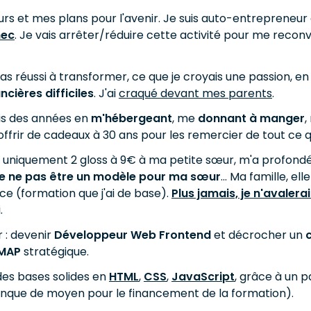
s et mes plans pour l'avenir. Je suis auto-entrepreneur da
hec
. Je vais arrêter/réduire cette activité pour me rec
pas réussi à transformer, ce que je croyais une passion, e
ancières difficiles
. J'ai
craqué devant mes parents
.
is des années en
m'hébergeant
, me
donnant à manger
r offrir de cadeaux à 30 ans pour les remercier de tout ce 
t uniquement 2 gloss à 9€ à ma petite sœur, m'a profondé
e ne pas être un modèle pour ma sœur
... Ma famille, 
e (formation que j'ai de base).
Plus jamais, je n'avaler
.
r : devenir
Développeur Web Frontend
et décrocher un
MAP
stratégique.
des bases solides en
HTML
,
CSS
,
JavaScript
, grâce à un 
 manque de moyen pour le financement de la formation).