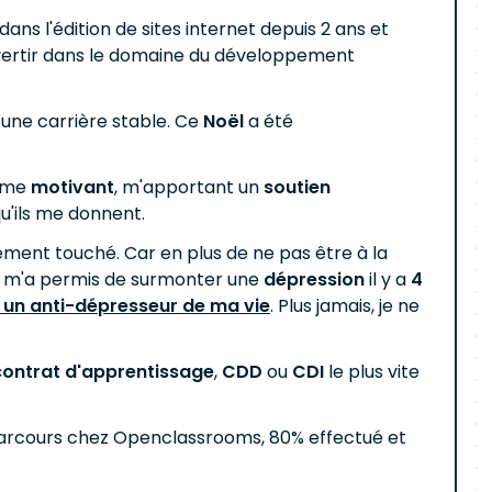
ns l'édition de sites internet depuis 2 ans et
onvertir dans le domaine du développement
n une carrière stable. Ce
Noël
a été
, me
motivant
, m'apportant un
soutien
qu'ils me donnent.
ment touché. Car en plus de ne pas être à la
elle m'a permis de surmonter une
dépression
il y a
4
ai un anti-dépresseur de ma vie
. Plus jamais, je ne
contrat d'apprentissage
,
CDD
ou
CDI
le plus vite
parcours chez Openclassrooms, 80% effectué et