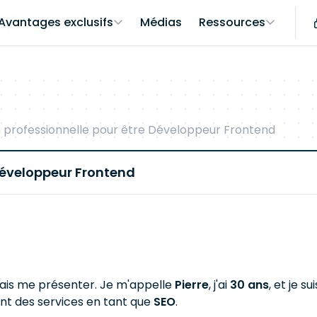
Avantages exclusifs
Médias
Ressources
 professionnelle pour être Développeur Frontend
Développeur Frontend
 vais me présenter. Je m'appelle
Pierre
, j'ai
30 ans
, et je s
nt des services en tant que
SEO
.