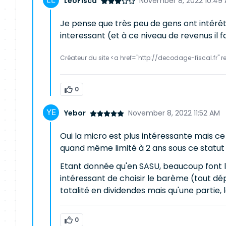
LeoFisca
November 8, 2022 10:49
Je pense que très peu de gens ont intérêt
interessant (et à ce niveau de revenus il f
Créateur du site <a href="http://decodage-fiscal.fr" r
0
Yebor
November 8, 2022 11:52 AM
Oui la micro est plus intéressante mais ce
quand même limité à 2 ans sous ce statu
Etant donnée qu'en SASU, beaucoup font le 
intéressant de choisir le barème (tout dép
totalité en dividendes mais qu'une partie, 
0