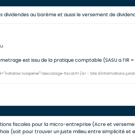
 des dividendes au barème et aussi le versement de dividen
AM
ametrage est issu de la pratique comptable (SASU a l’IR 
el="nofollow noopener">decodage-fiscal.fr</a> - Site d'informations juridi
ions fiscales pour la micro-entreprise (Acre et versement 
ix (soit pour trouver un juste milieu entre simplicité et 