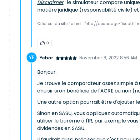
Disclaimer
: le simulateur compare uniquem
matière juridique (responsabilité civile) e
Créateur du site <a href="http://decodage-fiscal.fr" r
0
Yebor
November 8, 2022 8:56 AM
Bonjour,
Je trouve le comparateur assez simple à u
choisir si on bénéficie de l'ACRE ou non (n
Une autre option pourrait être d'ajouter l
Sinon en SASU, vous appliquez automatiquem
utiliser le barème à l'IR, par exemple vou
dividendes en SASU.
Il faudrait aussi préciser que c'est pour u