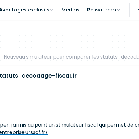
Avantages exclusifs
Médias
Ressources
Nouveau simulateur pour comparer les statuts : decodag
atuts : decodage-fiscal.fr
r, j'ai mis au point un stimulateur fiscal qui permet de co
ntreprise.urssaf.fr/