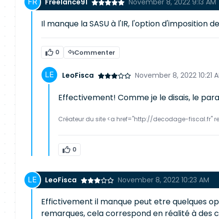
Freelance91
November 8, 2022 9:13 AM
Il manque la SASU à l'IR, l'option d'imposition
0
Commenter
LeoFisca
November 8, 2022 10:21 
Effectivement! Comme je le disais, le par
Créateur du site <a href="http://decodage-fiscal.fr" r
0
LeoFisca
November 8, 2022 10:23 AM
Effictivement il manque peut etre quelques opt
remarques, cela correspond en réalité à des cho