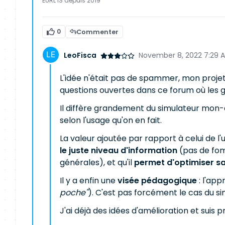
EURL IS depuis 2019
0
Commenter
LeoFisca
November 8, 2022 7:29 
L'idée n'était pas de spammer, mon projet
questions ouvertes dans ce forum où les gen
Il diffère grandement du simulateur mon-en
selon l'usage qu'on en fait.
La valeur ajoutée par rapport à celui de l'u
le juste niveau d'information
(pas de fomu
générales), et qu'il
permet d'optimiser sa 
Il y a enfin une
visée pédagogique
: l'ap
poche"
). C'est pas forcément le cas du si
J'ai déjà des idées d'amélioration et suis 