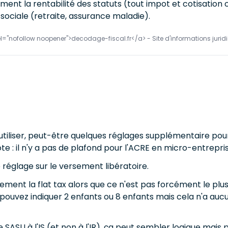
ent la rentabilité des statuts (tout impot et cotisation
t sociale (retraite, assurance maladie).
el="nofollow noopener">decodage-fiscal.fr</a> - Site d'informations juridi
tiliser, peut-être quelques réglages supplémentaire pour
ote : il n'y a pas de plafond pour l'ACRE en micro-entrepris
e réglage sur le versement libératoire.
ent la flat tax alors que ce n'est pas forcément le plus a
s pouvez indiquer 2 enfants ou 8 enfants mais cela n'a au
ne SASU à l'IS (et non à l'IR), ça peut sembler logique mai