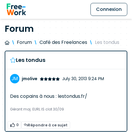
Connexion
Forum
Forum
Café des Freelances
Les tondus
Les tondus
jmolive
July 30, 2013 9:24 PM
Des copains à nous : lestondus.fr/
Gérant maj. EURL IS clot 30/09
0
Répondre à ce sujet