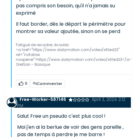
pas compris son besoin, qu'il n'a jamais su
exprimé
Il faut border, dès le départ le périmètre pour
montrer sa valeur ajoutée, sinon on se perd
Fatigué de recadrer, écoutez :
<a href="https://www.dailymotion.com/video/x61ed23"
rel="nofollow
noopener">https://www.dailymotion.com/video/x61ed23</a>
OrelSan - Basique
0
Commenter
Free-Worker-587146
April 3, 2024 2:12
PM
Salut Free un pseudo c'est plus cool !
Moi j'en ai la berlue de voir des gens pareille ,
pas de temps à perdre je me barre !