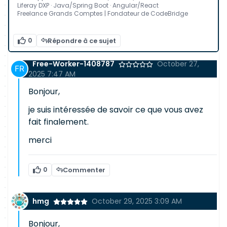
Liferay DXP · Java/Spring Boot · Angular/React
Freelance Grands Comptes | Fondateur de CodeBridge
0
Répondre à ce sujet
Free-Worker-1408787
October 27,
2025 7:47 AM
Bonjour,
je suis intéressée de savoir ce que vous avez
fait finalement.
merci
0
Commenter
hmg
October 29, 2025 3:09 AM
Bonjour,