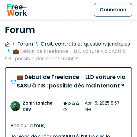
Connexion
Forum
Forum
Droit, contrats et questions juridiques
💼 Début de Freelance – LLD voiture via SASU à
l’IS : possible dès maintenant ?
💼 Début de Freelance – LLD voiture via
SASU à l’IS : possible dès maintenant ?
ZahirHaniche-
April 5, 2025 8:57
dev
PM
Bonjour à tous,
Je viens de créer ma
SASU à l’IS
(je suis le