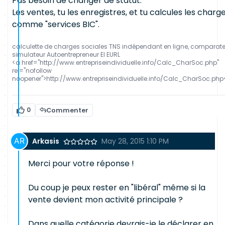
Pas besoin de changer de statut.
Les ventes, tu les enregistres, et tu calcules les charg
comme "services BIC".
calculette de charges sociales TNS indépendant en ligne, comparat
simulateur Autoentrepreneur EI EURL
<a href="http://www.entrepriseindividuelle.info/Calc_CharSoc.php"
rel="nofollow
noopener">http://www.entrepriseindividuelle.info/Calc_CharSoc.php
0
Commenter
Arkasis
May 28, 2015 1:10 PM
Merci pour votre réponse !
Du coup je peux rester en "libéral" même si la
vente devient mon activité principale ?
Dans quelle catégorie devrais-je le déclarer en