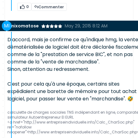
0
Commenter
mixomatose
May 29, 2015 8:12 AM
D'accord, mais je confirme ce qu'indique hmg, la vent
dématérialisée de logiciel doit être déclarée fiscalem
comme de la "prestation de service BIC", et non pas
comme de la "vente de marchandise".
Sinon, attention au redressement.
C'est pour cela qu'à une époque, certains sites
expédiaient une barette de mémoire pour tout achat
logiciel, pour passer leur vente en "marchandise". 🤣
calculette de charges sociales TNS indépendant en ligne, comparat
simulateur Autoentrepreneur EI EURL
<a href="http://www.entrepriseindividuelle.info/Calc_CharSoc.php"
rel="nofollow
noopener">http://www.entrepriseindividuelle.info/Calc_CharSoc.php