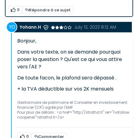
0
Répondre à ce sujet
Yohann.H
July 13, 2023 8:12 AM
Bonjour,
Dans votre texte, on se demande pourquoi
poser la question ? Qu'est ce qui vous attire
vers l'AE ?
De toute facon, le plafond sera dépassé .
+ la TVA déductible sur vos 2K mensuels
Gestionnaire de patrimoine et Conseiller en investissement
financier (CIF) agréé par l'AMF
Pour plus de détails : <a href="http://strathd.fr" rel="nofollow
noopener">strathd.fr</a>
0
Commenter