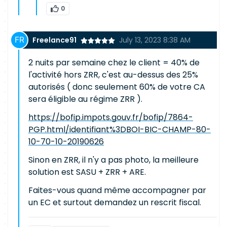
0
Freelance91
July 13, 2023 8:38 AM
2 nuits par semaine chez le client = 40% de
l'activité hors ZRR, c'est au-dessus des 25%
autorisés ( donc seulement 60% de votre CA
sera éligible au régime ZRR ).
https://bofip.impots.gouv.fr/bofip/7864-
PGP.html/identifiant%3DBOI-BIC-CHAMP-80-
10-70-10-20190626
Sinon en ZRR, il n'y a pas photo, la meilleure
solution est SASU + ZRR + ARE.
Faites-vous quand même accompagner par
un EC et surtout demandez un rescrit fiscal.