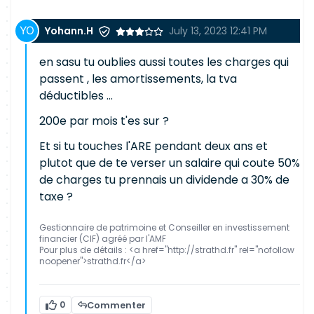
Yohann.H
July 13, 2023 12:41 PM
en sasu tu oublies aussi toutes les charges qui
passent , les amortissements, la tva
déductibles ...
200e par mois t'es sur ?
Et si tu touches l'ARE pendant deux ans et
plutot que de te verser un salaire qui coute 50%
de charges tu prennais un dividende a 30% de
taxe ?
Gestionnaire de patrimoine et Conseiller en investissement
financier (CIF) agréé par l'AMF
Pour plus de détails : <a href="http://strathd.fr" rel="nofollow
noopener">strathd.fr</a>
0
Commenter