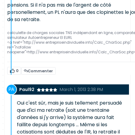
pensions. Si il n'a pas mis de l'argent de côté
personellement, un PL n'aura que des clopinettes le jo
de sa retraite.
calculette de charges sociales TNS indépendant en ligne, comparat
simulateur Autoentrepreneur EI EURL
<a href="http://www.entrepriseindividuelle.info/Calc_CharSoc.php"
rel="nofollow
noopener">http://www.entrepriseindividuelle.info/Calc_CharSoc.php
0
Commenter
Paul92
March 1, 2013 2:38 PM
Oui c'est sûr, mais je suis tellement persuadé
que d'ici ma retraite (soit une trentaine
d'années si j'y arrive) la système aura fait
faillite depuis longtemps ... Même si les
cotisations sont déduites de l'IR, la retraite il