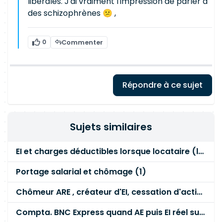
libérales. J'ai vraiment l'impression de parler à
des schizophrènes 😕 ,
0
Commenter
Répondre à ce sujet
Sujets similaires
EI et charges déductibles lorsque locataire (loyer, edf etc)
Portage salarial et chômage (1)
Chômeur ARE , créateur d'EI, cessation d'activité libérale
Compta. BNC Express quand AE puis EI réel sur même excercice