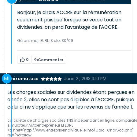
Bonjour, je dirais ACCRE sur la rémunération
seulement puisque lorsque se verse tout en
dividendes, on perd l'avantage de l'ACCRE.
Gérant maj. EURL IS clot 30/09
0
Commenter
mixomatose
June 21, 2013 3:10 PM
Les charges sociales sur dividendes étant perçues en
année 2, elles ne sont pas éligibles à l'ACCRE, puisque
celui ci ne s'applique que sur les revenus de l'année 1.
calculette de charges sociales TNS indépendant en ligne, comparat
simulateur Autoentrepreneur EI EURL
<a href="http://www.entrepriseindividuelle.info/Calc_CharSoc.php"
rel="nofollow