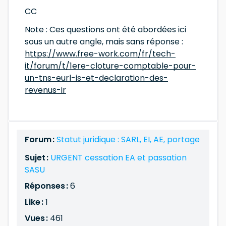
CC
Note : Ces questions ont été abordées ici
sous un autre angle, mais sans réponse :
https://www.free-work.com/fr/tech-
it/forum/t/1ere-cloture-comptable-pour-
un-tns-eurl-is-et-declaration-des-
revenus-ir
Forum :
Statut juridique : SARL, EI, AE, portage
Sujet :
URGENT cessation EA et passation
SASU
Réponses :
6
Like :
1
Vues :
461