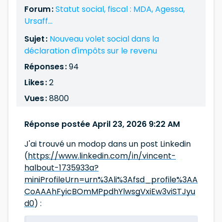
Forum :
Statut social, fiscal : MDA, Agessa,
Ursaff...
Sujet :
Nouveau volet social dans la
déclaration d'impôts sur le revenu
Réponses :
94
Likes :
2
Vues :
8800
Réponse postée April 23, 2026 9:22 AM
J'ai trouvé un modop dans un post Linkedin
(
https://www.linkedin.com/in/vincent-
halbout-1735933a?
miniProfileUrn=urn%3Ali%3Afsd_profile%3AA
CoAAAhFyicBOmMPpdhYlwsgVxiEw3viSTJyu
d0
) :