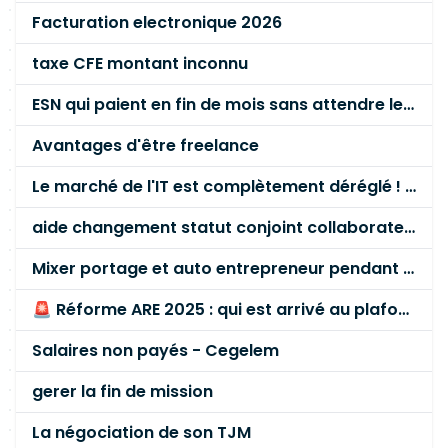
Rétrospective). Contribuer au découpage et à
Facturation electronique 2026
l'estimation des User Stories. Développer les
taxe CFE montant inconnu
tests unitaires et participer aux tests
d'intégration. Produire une documentation
ESN qui paient en fin de mois sans attendre le paiement client ?
technique adaptée aux développements
réalisés. Environnement technique
Avantages d'être freelance
:Indispensable : Java Spring Boot API REST
Le marché de l'IT est complètement déréglé ! STOP à cette mascarade ! Il faut s'unir et résister !
Google Cloud Platform (GCP) Apprécié : React
Angular JavaScript TypeScript React Native
aide changement statut conjoint collaborateur
Mixer portage et auto entrepreneur pendant des années - quel risque ?
🚨 Réforme ARE 2025 : qui est arrivé au plafond des 60 % en gardant son entreprise ?
Salaires non payés - Cegelem
gerer la fin de mission
La négociation de son TJM