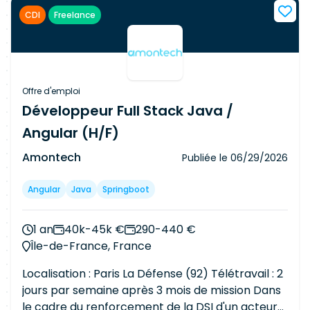
opérationnelles (MCO). Vos missionsDévelopper
CDI
Freelance
et maintenir les tests End-to-End (Playwright)
et contribuer aux tests unitaires. Assurer le RUN
et le maintien en conditions opérationnelles de
l'application. Corriger les anomalies
fonctionnelles et techniques. Développer de
Offre d'emploi
nouvelles fonctionnalités de bout en bout
Développeur Full Stack Java /
(interfaces, APIs, base de données). Participer à
Angular (H/F)
la conception technique à partir des
spécifications fonctionnelles. Réaliser des revues
Amontech
Publiée le
06/29/2026
de code et contribuer à l'amélioration continue
des standards de développement. Participer aux
Angular
Java
Springboot
ateliers Agile et challenger les besoins en tenant
compte des contraintes techniques. Contribuer
1 an
40k-45k €
290-440 €
à la qualité des livraisons via les pipelines CI/CD
Île-de-France, France
et les outils de contrôle qualité.
Localisation : Paris La Défense (92) Télétravail : 2
jours par semaine après 3 mois de mission Dans
le cadre du renforcement de la DSI d'un acteur