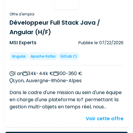
TDD (Test Driven Development), rédiger et
exécuter les tests unitaires et d'intégration, puis
Offre d'emploi
corriger les anomalies. · Implémenter les
Développeur Full Stack Java /
fonctionnalités de sécurité, appliquer strictes
Angular (H/F)
directives de sécurité applicative et concevoir
des interfaces Front-End conformes aux
MSI Experts
Publiée le
07/22/2026
normes d'accessibilité (RGAA). · Participer aux
chiffrages, respecter les engagements (délais,
Angular
Apache Kafka
GitLab CI
charge, périmètre) et formaliser vos travaux. ·
Transmettre vos connaissances aux autres
1 an
34k-44k €
100-360 €
développeurs de l'équipe, maintenir une veille
Lyon, Auvergne-Rhône-Alpes
technique et être force de proposition sur des
sujets innovants.
Dans le cadre d'une mission au sein d'une équipe
en charge d'une plateforme IoT permettant la
gestion multi-objets en temps réel, nous
recherchons un Développeur Full Stack Java /
Voir cette offre
Angular disposant d'une forte sensibilité aux
tests automatisés et au maintien en conditions