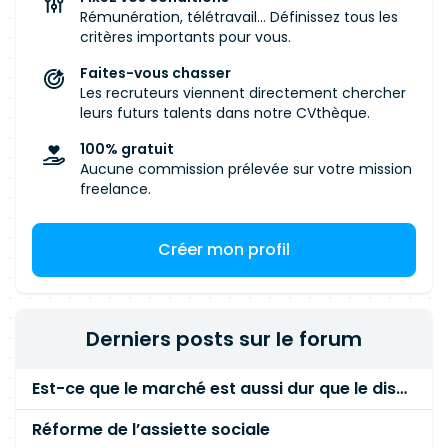
Développement Back-end (environ 80
Rémunération, télétravail... Définissez tous les
%)Concevoir, développer et maintenir des
critères importants pour vous.
applications et services Java / Spring Boot.
Faites-vous chasser
Développer, maintenir et faire évoluer les API
Les recruteurs viennent directement chercher
REST. Participer aux choix d'architecture et à la
leurs futurs talents dans notre CVthèque.
conception technique. Assurer la maintenance
100% gratuit
corrective et évolutive des applications.
Aucune commission prélevée sur votre mission
Garantir la qualité, les performances et la
freelance.
maintenabilité du code. Participer aux revues de
code et aux actions d'amélioration continue.
Créer mon profil
Développement Front-end (environ 20
%)Développer et maintenir des interfaces
utilisateur en React et/ou Angular. Intégrer les
API Back-end aux interfaces Front-end. Corriger
Derniers posts sur le forum
les anomalies et optimiser les parcours
utilisateurs. Participer à l'amélioration continue
Est-ce que le marché est aussi dur que le disent les commerciaux ?
de l'expérience utilisateur. Activités et livrables :
Participer aux cérémonies Agile/Scrum (Daily,
Réforme de l’assiette sociale
Sprint Planning, Refinement, Review,