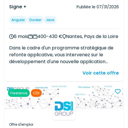
MVC et Hibernate - Front End . Angular 12+ -
Signe +
Publiée le
07/31/2026
BDD : SQL (MySQL, PostgreSQL, SQLServer) et/ou
NoSQL (MongoDB, Cassandra, Redis) - Outils : Git,
Angular
Docker
Java
Jenkins, Jira
6 mois
400-430 €
Nantes, Pays de la Loire
Dans le cadre d'un programme stratégique de
refonte applicative, vous intervenez sur le
développement d'une nouvelle application
conçue from scratch au sein d'une équipe agile.
Voir cette offre
Vos principales missions seront : Développer des
fonctionnalités front-end et back-end
performantes et maintenables. Concevoir et
Freelance
CDI
développer des composants Angular
réutilisables. Réaliser des interfaces utilisateur
avancées : formulaires complexes, tableaux de
données, graphiques et écrans métiers.
Développer et maintenir des API REST
Offre d'emploi