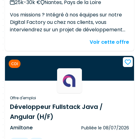
25k-30k €
Nantes, Pays de la Loire
Vos missions ? Intégré à nos équipes sur notre
Digital Factory ou chez nos clients, vous
interviendrez sur un projet de développement
Fullstack. En tant que Développeur Java/
Voir cette offre
Angular (H/F), vous assurez les missions
suivantes : - Le développement des tâches qui
vous sont assignées en respectant les
CDI
spécifications - Le Code Review avec les autres
développeurs du projet - L'écriture de tests
unitaires et fonctionnels durant vos
développements - L'industrialisation de vos
développements via notre PIC (Jenkins) - La
Offre d'emploi
participation au Daily Scrum Meeting, Sprint
Développeur Fullstack Java /
Revue, Rétro de Sprint et Planning Poker La
Angular (H/F)
stack technique : - Back End : Spring boot ou
MVC et Hibernate - Front End : Angular 2+ - BDD
Amiltone
Publiée le
08/07/2026
: SQL (MySQL, PostgreSQL, SQLServer) et/ou