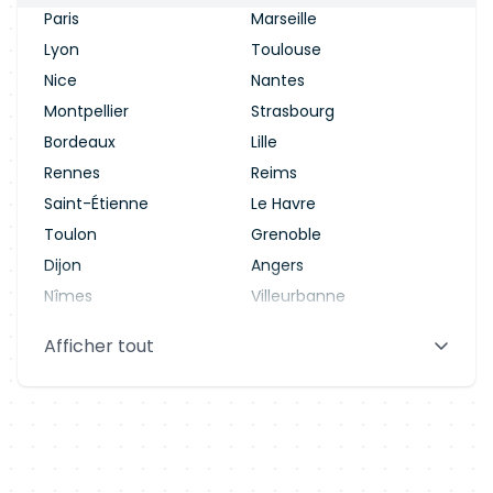
Paris
Marseille
Lyon
Toulouse
Nice
Nantes
Montpellier
Strasbourg
Bordeaux
Lille
Rennes
Reims
Saint-Étienne
Le Havre
Toulon
Grenoble
Dijon
Angers
Nîmes
Villeurbanne
Saint-Denis
Le Mans
Afficher tout
Aix-en-Provence
Clermont-Ferrand
Brest
Tours
Amiens
Limoges
Annecy
Perpignan