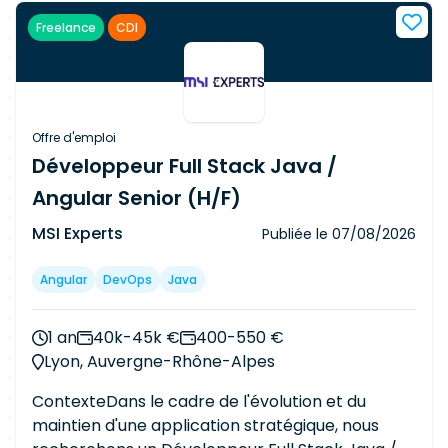
Angular Contribuer à l'architecture technique
Freelance
CDI
des applications Implémenter les bonnes
pratiques (CI/CD, tests, qualité) Participer à
l'industrialisation (Docker, Kubernetes) Stack :
Java, Spring Boot, Hibernate Angular, React,
TypeScript Docker, Kubernetes GitLab, Jenkins
Offre d'emploi
Développeur Full Stack Java /
Angular Senior (H/F)
MSI Experts
Publiée le
07/08/2026
Angular
DevOps
Java
1 an
40k-45k €
400-550 €
Lyon, Auvergne-Rhône-Alpes
ContexteDans le cadre de l'évolution et du
maintien d'une application stratégique, nous