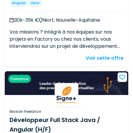
NoSQL (MongoDB, Cassandra, Redis) - Outils : Git,
Angular
Java
Jenkins, Jira
30k-35k €
Niort, Nouvelle-Aquitaine
Vos missions ? Intégré à nos équipes sur nos
projets en Factory ou chez nos clients, vous
interviendrez sur un projet de développement
Fullstack. En tant que Développeur Java /
Voir cette offre
Angular (H/F), vous assurez les missions
suivantes : - Le développement des tâches qui
vous sont assignées en respectant les
Freelance
spécifications - Le Code Review avec les autres
développeurs du projet - L'écriture de tests
unitaires et fonctionnels durant vos
développements - L'industrialisation de vos
développements via notre PIC (Jenkins) - La
Mission freelance
participation au Daily Scrum Meeting, Sprint
Développeur Full Stack Java /
Revue, Rétro de Sprint et Planning Poker La
Angular (H/F)
stack technique : - Back End : Spring boot ou