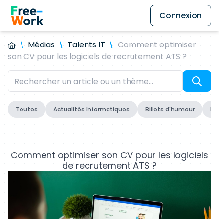
Connexion
Médias
Talents IT
Comment optimiser
son CV pour les logiciels de recrutement ATS ?
Toutes
Actualités Informatiques
Billets d'humeur
Fo
Comment optimiser son CV pour les logiciels
de recrutement ATS ?