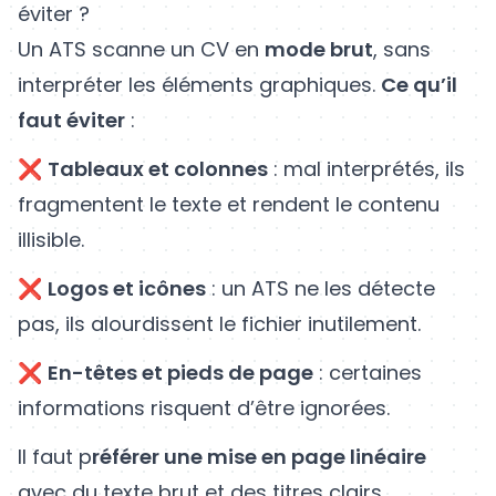
éviter ?
Un ATS scanne un CV en
mode brut
, sans
interpréter les éléments graphiques.
Ce qu’il
faut éviter
:
❌
Tableaux et colonnes
: mal interprétés, ils
fragmentent le texte et rendent le contenu
illisible.
❌
Logos et icônes
: un ATS ne les détecte
pas, ils alourdissent le fichier inutilement.
❌
En-têtes et pieds de page
: certaines
informations risquent d’être ignorées.
Il faut p
référer une mise en page linéaire
avec du texte brut et des titres clairs.