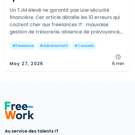
Un TJM élevé ne garantit pas une sécurité
financière. Cet article détaille les 10 erreurs qui
coûtent cher aux freelances IT : mauvaise
gestion de trésorerie, absence de prévoyance,
retraite négligée, mauvais choix de statut ou
épargne mal optimisée.
#
Freelance
#
Administratif
#
Conseils
May 27, 2026
6 min
Au service des talents IT