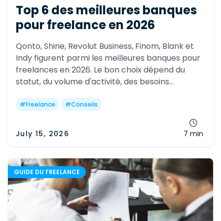
Top 6 des meilleures banques
pour freelance en 2026
Qonto, Shine, Revolut Business, Finom, Blank et
Indy figurent parmi les meilleures banques pour
freelances en 2026. Le bon choix dépend du
statut, du volume d'activité, des besoins
internationaux, de la facturation électronique et
des outils de gestion intégrés.
#
Freelance
#
Conseils
July 15, 2026
7 min
GUIDE DU FREELANCE