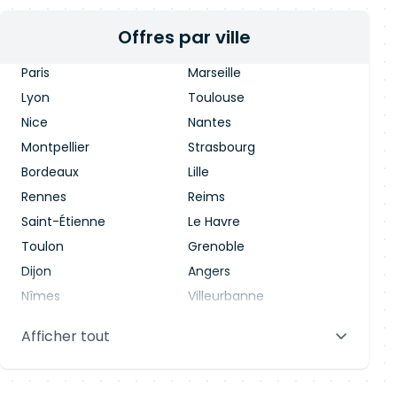
Offres par ville
Paris
Marseille
Lyon
Toulouse
Nice
Nantes
Montpellier
Strasbourg
Bordeaux
Lille
Rennes
Reims
Saint-Étienne
Le Havre
Toulon
Grenoble
Dijon
Angers
Nîmes
Villeurbanne
Saint-Denis
Le Mans
Afficher tout
Aix-en-Provence
Clermont-Ferrand
Brest
Tours
Amiens
Limoges