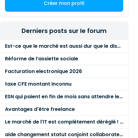
Créer mon profil
Derniers posts sur le forum
Est-ce que le marché est aussi dur que le disent les commerciaux ?
Réforme de l’assiette sociale
Facturation electronique 2026
taxe CFE montant inconnu
ESN qui paient en fin de mois sans attendre le paiement client ?
Avantages d'être freelance
Le marché de l'IT est complètement déréglé ! STOP à cette mascarade ! Il faut s'unir et résister !
aide changement statut conjoint collaborateur