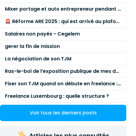
Mixer portage et auto entrepreneur pendant des années - quel risque ?
🚨 Réforme ARE 2025 : qui est arrivé au plafond des 60 % en gardant son entreprise ?
Salaires non payés - Cegelem
gerer la fin de mission
La négociation de son TJM
Ras-le-bol de l’exposition publique de mes données personnelles liées à mon entreprise
Fixer son TJM quand on débute en freelance : la méthode mathématique (et pas au feeling) 🛑
Freelance Luxembourg : quelle structure ?
Voir tous les derniers posts
Articles les plus consultés