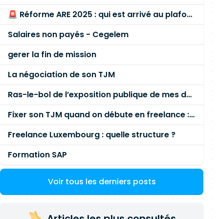
🚨 Réforme ARE 2025 : qui est arrivé au plafond des 60 % en gardant son entreprise ?
Salaires non payés - Cegelem
gerer la fin de mission
La négociation de son TJM
Ras-le-bol de l’exposition publique de mes données personnelles liées à mon entreprise
Fixer son TJM quand on débute en freelance : la méthode mathématique (et pas au feeling) 🛑
Freelance Luxembourg : quelle structure ?
Formation SAP
Voir tous les derniers posts
Articles les plus consultés