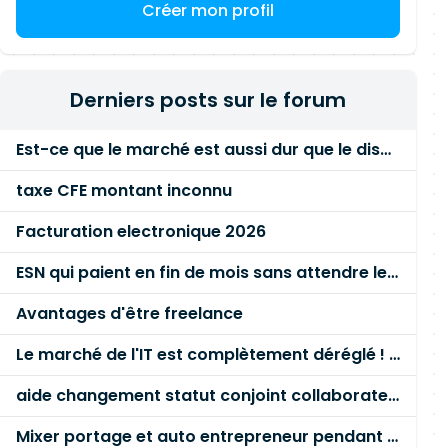
Créer mon profil
Derniers posts sur le forum
Est-ce que le marché est aussi dur que le disent les commerciaux ?
taxe CFE montant inconnu
Facturation electronique 2026
ESN qui paient en fin de mois sans attendre le paiement client ?
Avantages d'être freelance
Le marché de l'IT est complètement déréglé ! STOP à cette mascarade ! Il faut s'unir et résister !
aide changement statut conjoint collaborateur
Mixer portage et auto entrepreneur pendant des années - quel risque ?