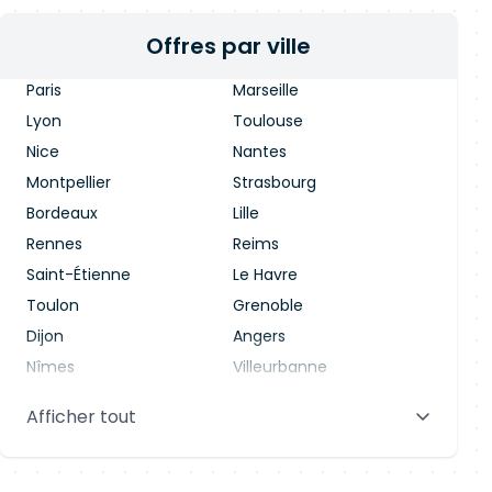
Offres par ville
Paris
Marseille
Lyon
Toulouse
Nice
Nantes
Montpellier
Strasbourg
Bordeaux
Lille
Rennes
Reims
Saint-Étienne
Le Havre
Toulon
Grenoble
Dijon
Angers
Nîmes
Villeurbanne
Saint-Denis
Le Mans
Afficher tout
Aix-en-Provence
Clermont-Ferrand
Brest
Tours
Amiens
Limoges