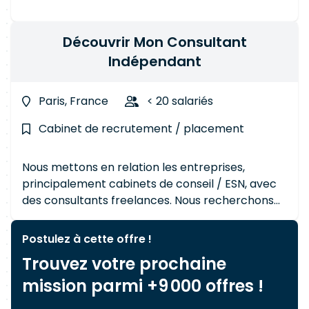
Découvrir Mon Consultant
Indépendant
Paris, France
< 20 salariés
Cabinet de recrutement / placement
Nous mettons en relation les entreprises,
principalement cabinets de conseil / ESN, avec
des consultants freelances. Nous recherchons
des profils en permanence donc n'hésitez pas à
nous écrire à contact@mon-consultant-
Postulez à cette offre !
independant.com
Trouvez votre prochaine
mission parmi +9 000 offres !