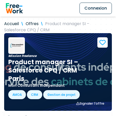
Connexion
Accueil
Offres
Product manager SI –
Salesforce CPQ / CRM
Mission freelance
Product manager SI –
Salesforce CPQ / CRM
Paris
Mon Consultant Indépendant
AMOA
CRM
Gestion de projet
Signaler l'offre