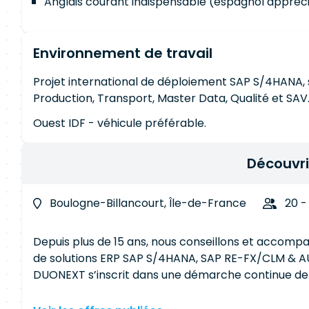
Anglais courant indispensable (espagnol appréci
Environnement de travail
Projet international de déploiement SAP S/4HANA, 
Production, Transport, Master Data, Qualité et SAV
Ouest IDF - véhicule préférable.
Découvr
Boulogne-Billancourt, Île-de-France
20 -
Depuis plus de 15 ans, nous conseillons et accompa
de solutions ERP SAP S/4HANA, SAP RE-FX/CLM & AUTH/GRC.​ Partenaire revendeur et 
DUONEXT s’inscrit dans une démarche continue de c
ses collaborateurs, et est labellisée ECOVADIS Go
de performance durable. https://ww