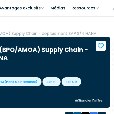
Avantages exclusifs
Médias
Ressources
MOA) Supply Chain - déploiement SAP S/4 HANA
 (BPO/AMOA) Supply Chain -
ANA
PM (Plant Maintenance)
SAP PP
SAP QM
Signaler l'offre