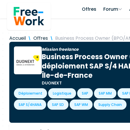
Offres
Forum
Accueil
Offres
Business Process Owner (BPO/A
Mission freelance
Business Process Owner
déploiement SAP S/4 H
Île-de-France
DUONEXT
Déploiement
Logistique
SAP
SAP MM
SAP 
SAP S/4HANA
SAP SD
SAP WM
Supply Chain