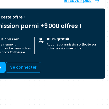
En savoir plus
 cette offre !
ission parmi +9 000 offres !
us chasser
100% gratuit
rs viennent
Aucune commission prélevée sur
chercher leurs futurs
votre mission freelance.
s notre CVthèque.
e
Se connecter