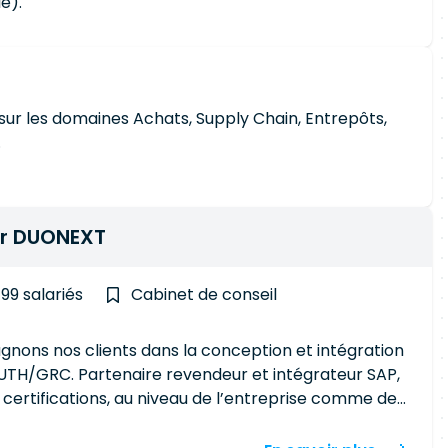
é).
sur les domaines Achats, Supply Chain, Entrepôts,
.
ir DUONEXT
 99 salariés
Cabinet de conseil
gnons nos clients dans la conception et intégration
intégrateur SAP,
ertifications, au niveau de l’entreprise comme de
ld, reflétant notre engagement RSE et notre exigence
w.linkedin.com/company/duonext/